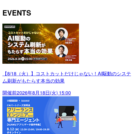
EVENTS
【8/18（火）】コストカットだけじゃない！AI駆動のシステ
ム刷新がもたらす本当の効果
開催前
2026年8月18日(火) 15:00