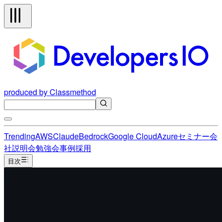
produced by Classmethod
Trending
AWS
Claude
Bedrock
Google Cloud
Azure
セミナー
会
社説明会
勉強会
事例
採用
目次