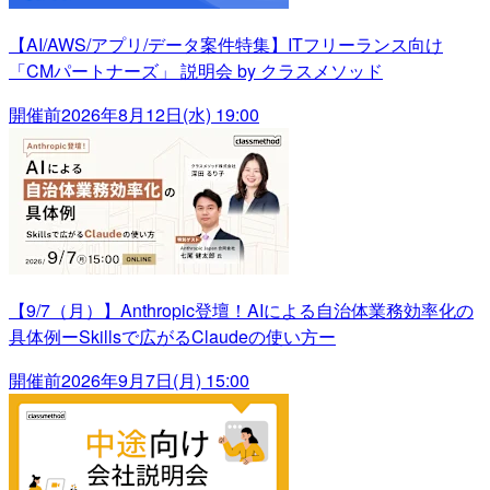
【AI/AWS/アプリ/データ案件特集】ITフリーランス向け
「CMパートナーズ」 説明会 by クラスメソッド
開催前
2026年8月12日(水) 19:00
【9/7（月）】Anthropic登壇！AIによる自治体業務効率化の
具体例ーSkillsで広がるClaudeの使い方ー
開催前
2026年9月7日(月) 15:00