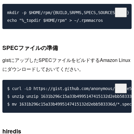
mkdir -p $HOME/rpm/{BUILD,SRPMS,SPECS,SOURCES,RPMS}

SPECファイルの準備
gistにアップしたSPECファイルをビルドするAmazon Linux
にダウンロードしておいてください。
$ curl -LO https://gist.github.com/anonymous/6cc8ce58
$ unzip unzip 1631b296c15a33b4995147415132d2ebb583336
hiredis