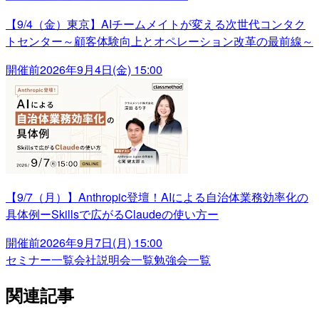
【9/4（金）東京】AIチームメイトが変える次世代コンタク
トセンター～顧客体験向上とオペレーション改革の最前線～
開催前
2026年9月4日(金) 15:00
【9/7（月）】Anthropic登壇！AIによる自治体業務効率化の
具体例ーSkillsで広がるClaudeの使い方ー
開催前
2026年9月7日(月) 15:00
セミナー一覧
会社説明会一覧
勉強会一覧
関連記事