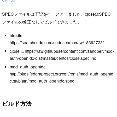
SPECファイルは下記をベースとしました。cjoseはSPEC
ファイルの修正なしでビルドできました。
hiredis ...
https://searchcode.com/codesearch/raw/18392723/
cjose ... https://raw.githubusercontent.com/zandbelt/mod-
auth-openidc-dist/master/centos/cjose.spec.inc
mod_auth_openidc ...
http://pkgs.fedoraproject.org/cgit/rpms/mod_auth_openid
c.git/plain/mod_auth_openidc.spec
ビルド方法