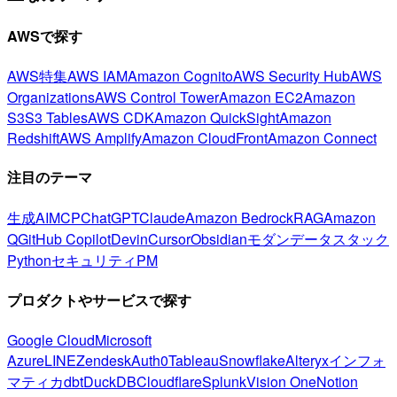
AWSで探す
AWS特集
AWS IAM
Amazon Cognito
AWS Security Hub
AWS
Organizations
AWS Control Tower
Amazon EC2
Amazon
S3
S3 Tables
AWS CDK
Amazon QuickSight
Amazon
Redshift
AWS Amplify
Amazon CloudFront
Amazon Connect
注目のテーマ
生成AI
MCP
ChatGPT
Claude
Amazon Bedrock
RAG
Amazon
Q
GitHub Copilot
Devin
Cursor
Obsidian
モダンデータスタック
Python
セキュリティ
PM
プロダクトやサービスで探す
Google Cloud
Microsoft
Azure
LINE
Zendesk
Auth0
Tableau
Snowflake
Alteryx
インフォ
マティカ
dbt
DuckDB
Cloudflare
Splunk
Vision One
Notion