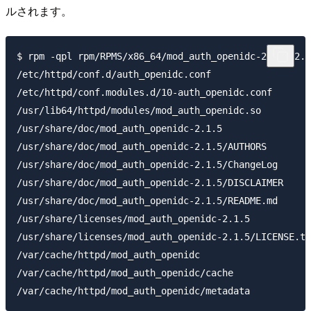
ルされます。
$ rpm -qpl rpm/RPMS/x86_64/mod_auth_openidc-2.1.5-2.a
/etc/httpd/conf.d/auth_openidc.conf

/etc/httpd/conf.modules.d/10-auth_openidc.conf

/usr/lib64/httpd/modules/mod_auth_openidc.so

/usr/share/doc/mod_auth_openidc-2.1.5

/usr/share/doc/mod_auth_openidc-2.1.5/AUTHORS

/usr/share/doc/mod_auth_openidc-2.1.5/ChangeLog

/usr/share/doc/mod_auth_openidc-2.1.5/DISCLAIMER

/usr/share/doc/mod_auth_openidc-2.1.5/README.md

/usr/share/licenses/mod_auth_openidc-2.1.5

/usr/share/licenses/mod_auth_openidc-2.1.5/LICENSE.tx
/var/cache/httpd/mod_auth_openidc

/var/cache/httpd/mod_auth_openidc/cache
