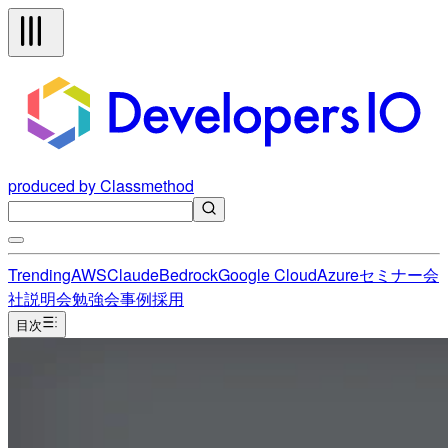
produced by Classmethod
Trending
AWS
Claude
Bedrock
Google Cloud
Azure
セミナー
会
社説明会
勉強会
事例
採用
目次