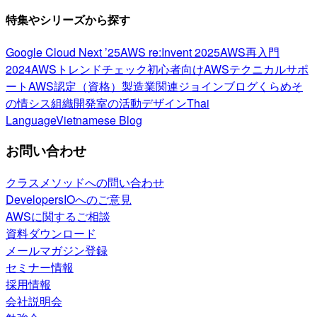
特集やシリーズから探す
Google Cloud Next ’25
AWS re:Invent 2025
AWS再入門
2024
AWSトレンドチェック
初心者向け
AWSテクニカルサポ
ート
AWS認定（資格）
製造業関連
ジョインブログ
くらめそ
の情シス
組織開発室の活動
デザイン
Thai
Language
Vietnamese Blog
お問い合わせ
クラスメソッドへの問い合わせ
DevelopersIOへのご意見
AWSに関するご相談
資料ダウンロード
メールマガジン登録
セミナー情報
採用情報
会社説明会