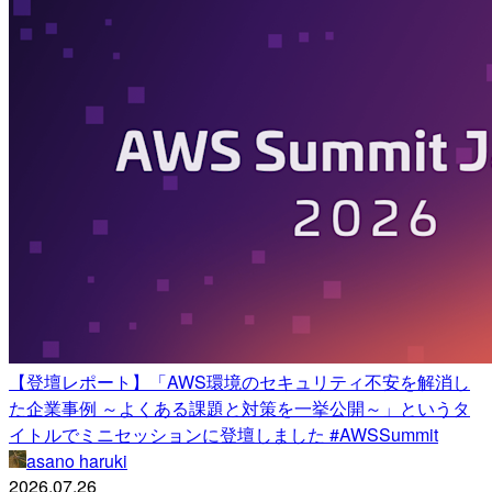
【登壇レポート】「AWS環境のセキュリティ不安を解消し
た企業事例 ～よくある課題と対策を一挙公開～」というタ
イトルでミニセッションに登壇しました #AWSSummit
asano haruki
2026.07.26