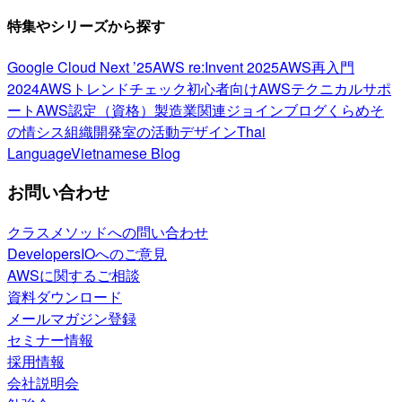
特集やシリーズから探す
Google Cloud Next ’25
AWS re:Invent 2025
AWS再入門
2024
AWSトレンドチェック
初心者向け
AWSテクニカルサポ
ート
AWS認定（資格）
製造業関連
ジョインブログ
くらめそ
の情シス
組織開発室の活動
デザイン
Thai
Language
Vietnamese Blog
お問い合わせ
クラスメソッドへの問い合わせ
DevelopersIOへのご意見
AWSに関するご相談
資料ダウンロード
メールマガジン登録
セミナー情報
採用情報
会社説明会