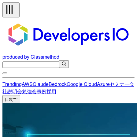
produced by Classmethod
Trending
AWS
Claude
Bedrock
Google Cloud
Azure
セミナー
会
社説明会
勉強会
事例
採用
目次