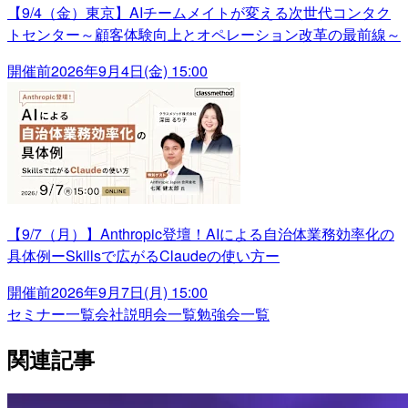
【9/4（金）東京】AIチームメイトが変える次世代コンタク
トセンター～顧客体験向上とオペレーション改革の最前線～
開催前
2026年9月4日(金) 15:00
【9/7（月）】Anthropic登壇！AIによる自治体業務効率化の
具体例ーSkillsで広がるClaudeの使い方ー
開催前
2026年9月7日(月) 15:00
セミナー一覧
会社説明会一覧
勉強会一覧
関連記事