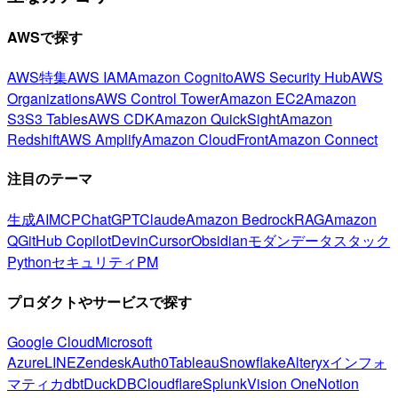
AWSで探す
AWS特集
AWS IAM
Amazon Cognito
AWS Security Hub
AWS
Organizations
AWS Control Tower
Amazon EC2
Amazon
S3
S3 Tables
AWS CDK
Amazon QuickSight
Amazon
Redshift
AWS Amplify
Amazon CloudFront
Amazon Connect
注目のテーマ
生成AI
MCP
ChatGPT
Claude
Amazon Bedrock
RAG
Amazon
Q
GitHub Copilot
Devin
Cursor
Obsidian
モダンデータスタック
Python
セキュリティ
PM
プロダクトやサービスで探す
Google Cloud
Microsoft
Azure
LINE
Zendesk
Auth0
Tableau
Snowflake
Alteryx
インフォ
マティカ
dbt
DuckDB
Cloudflare
Splunk
Vision One
Notion