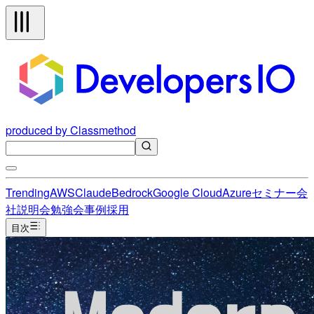
produced by Classmethod
Trending
AWS
Claude
Bedrock
Google Cloud
Azure
セミナー
会
社説明会
勉強会
事例
採用
目次