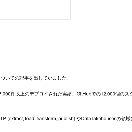
展望についての記事を出していました。
,000件以上のデプロイされた実績、GitHubでの12,000個の
xtract, load, transform, publish) やData l