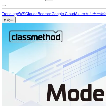
Trending
AWS
Claude
Bedrock
Google Cloud
Azure
セミナー
会
目次