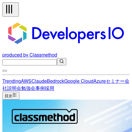
produced by Classmethod
Trending
AWS
Claude
Bedrock
Google Cloud
Azure
セミナー
会
社説明会
勉強会
事例
採用
目次