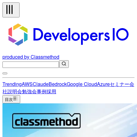
produced by Classmethod
Trending
AWS
Claude
Bedrock
Google Cloud
Azure
セミナー
会
社説明会
勉強会
事例
採用
目次