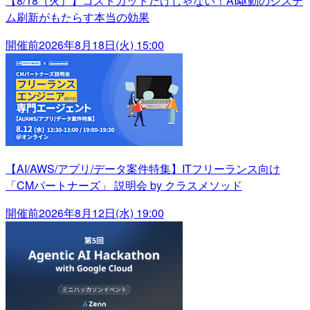
【8/18（火）】コストカットだけじゃない！AI駆動のシステ
ム刷新がもたらす本当の効果
開催前
2026年8月18日(火) 15:00
【AI/AWS/アプリ/データ案件特集】ITフリーランス向け
「CMパートナーズ」 説明会 by クラスメソッド
開催前
2026年8月12日(水) 19:00