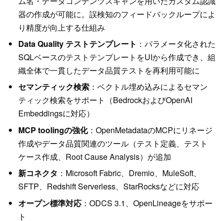
ム名・データコンテンツスキャンを用いたカスタム認識
器の作成が可能に。誤検知のフィードバックループによ
り精度が向上する仕組み
Data Quality テストテンプレート
：パラメータ化された
SQLベースのテストテンプレートをUIから作成でき、組
織全体で一貫したデータ品質テストを再利用可能に
セマンティック検索
：ベクトル埋め込みによるセマン
ティック検索をサポート（BedrockおよびOpenAI
Embeddingsに対応）
MCP toolingの強化
：OpenMetadataのMCPにリネージ
作成やデータ品質関連のツール（テスト定義、テスト
ケース作成、Root Cause Analysis）が追加
新コネクタ
：Microsoft Fabric、Dremio、MuleSoft、
SFTP、Redshift Serverless、StarRocksなどに対応
オープン標準対応
：ODCS 3.1、OpenLineageをサポー
ト