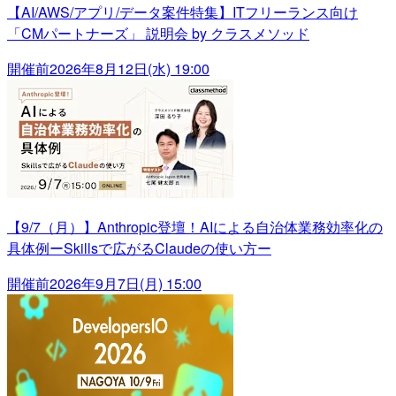
【AI/AWS/アプリ/データ案件特集】ITフリーランス向け
「CMパートナーズ」 説明会 by クラスメソッド
開催前
2026年8月12日(水) 19:00
【9/7（月）】Anthropic登壇！AIによる自治体業務効率化の
具体例ーSkillsで広がるClaudeの使い方ー
開催前
2026年9月7日(月) 15:00