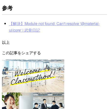
参考
【解決】Module not found: Can't resolve '@material-
ui/core' | 武骨日記
以上
この記事をシェアする