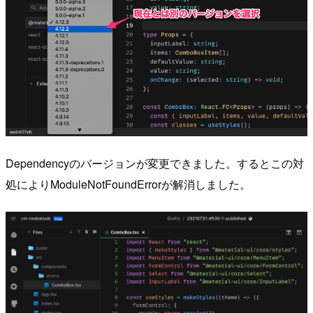
Dependencyのバージョンが変更できました。するとこの対
処によりModuleNotFoundErrorが解消しました。