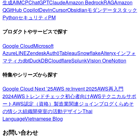
生成AI
MCP
ChatGPT
Claude
Amazon Bedrock
RAG
Amazon
Q
GitHub Copilot
Devin
Cursor
Obsidian
モダンデータスタック
Python
セキュリティ
PM
プロダクトやサービスで探す
Google Cloud
Microsoft
Azure
LINE
Zendesk
Auth0
Tableau
Snowflake
Alteryx
インフォ
マティカ
dbt
DuckDB
Cloudflare
Splunk
Vision One
Notion
特集やシリーズから探す
Google Cloud Next ’25
AWS re:Invent 2025
AWS再入門
2024
AWSトレンドチェック
初心者向け
AWSテクニカルサポ
ート
AWS認定（資格）
製造業関連
ジョインブログ
くらめそ
の情シス
組織開発室の活動
デザイン
Thai
Language
Vietnamese Blog
お問い合わせ