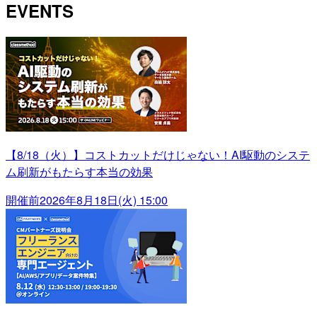
EVENTS
【8/18（火）】コストカットだけじゃない！AI駆動のシステ
ム刷新がもたらす本当の効果
開催前
2026年8月18日(火) 15:00