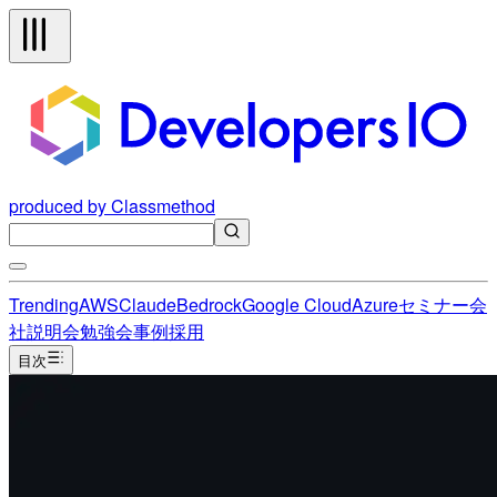
produced by Classmethod
Trending
AWS
Claude
Bedrock
Google Cloud
Azure
セミナー
会
社説明会
勉強会
事例
採用
目次