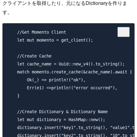
クライアントを取得したり、元になるDictionaryを作りま
す。
    //Get Momento Client

    let mut momento = get_client();

    //Create Cache

    let cache_name = Uuid::new_v4().to_string();

    match momento.create_cache(&cache_name).await {

        Ok(_) => println!("ok"),

        Err(e1) =>println!("error occurred"),

    }

    //Create Dictionary & Dictionary Name

    let mut dictionary = HashMap::new();

    dictionary.insert("key1".to_string(), "value1".to
    dictionary.insert("key2".to_string(), "10".to_str