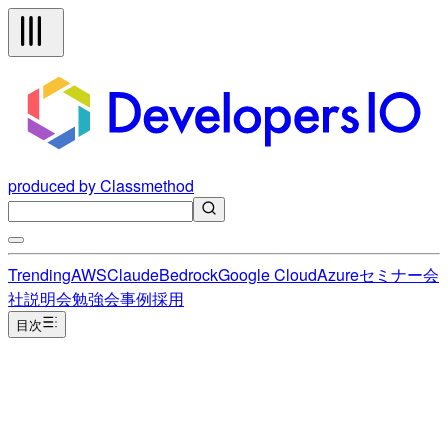
produced by Classmethod
Trending
AWS
Claude
Bedrock
Google Cloud
Azure
セミナー
会
社説明会
勉強会
事例
採用
目次