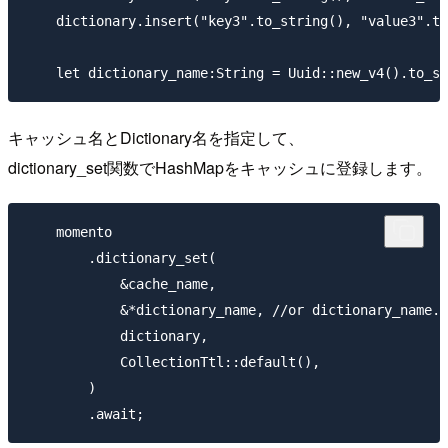
    dictionary.insert("key3".to_string(), "value3".to
キャッシュ名とDictionary名を指定して、
dictionary_set関数でHashMapをキャッシュに登録します。
    momento

        .dictionary_set(

            &cache_name,

            &*dictionary_name, //or dictionary_name.c
            dictionary,

            CollectionTtl::default(),

        )
