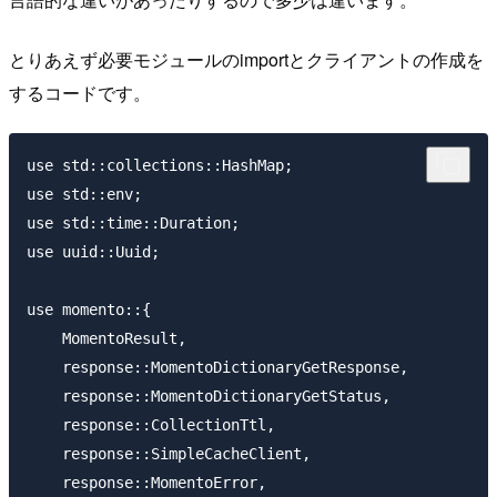
とりあえず必要モジュールのimportとクライアントの作成を
するコードです。
use std::collections::HashMap;

use std::env;

use std::time::Duration;

use uuid::Uuid;

use momento::{

    MomentoResult,

    response::MomentoDictionaryGetResponse,

    response::MomentoDictionaryGetStatus, 

    response::CollectionTtl, 

    response::SimpleCacheClient,

    response::MomentoError,
