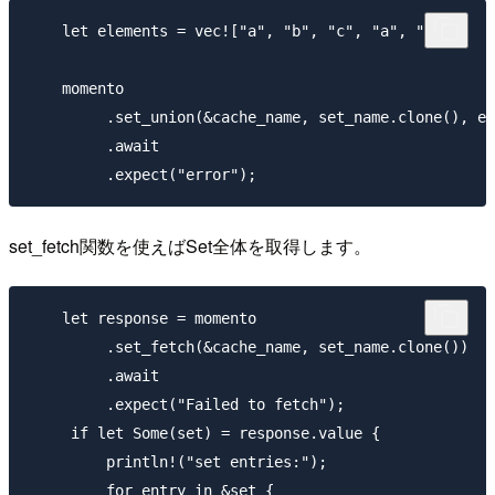
    let elements = vec!["a", "b", "c", "a", "d"];

    momento

         .set_union(&cache_name, set_name.clone(), el
         .await

set_fetch関数を使えばSet全体を取得します。
    let response = momento

         .set_fetch(&cache_name, set_name.clone())

         .await

         .expect("Failed to fetch");

     if let Some(set) = response.value {

         println!("set entries:");

         for entry in &set {
