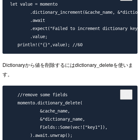
 let value = momento

         .dictionary_increment(&cache_name, &*diction
         .await

         .expect("Failed to increment dictionary key"
         .value;

Dictionaryから値を削除するにはdictionary_deleteを使いま
す。
    //remove some fields

    momento.dictionary_delete(

             &cache_name,

             &*dictionary_name,

             Fields::Some(vec!["key1"]),

         ).await.unwrap();
