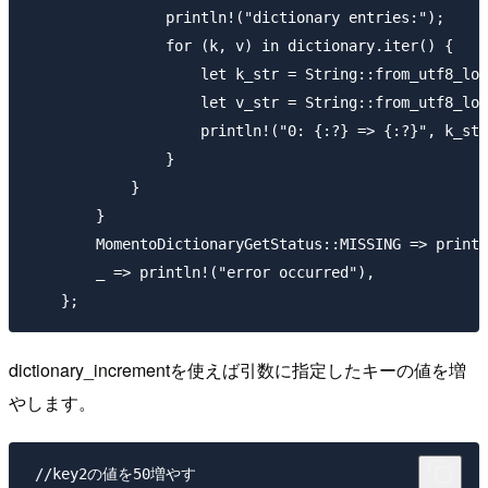
                println!("dictionary entries:");

                for (k, v) in dictionary.iter() {

                    let k_str = String::from_utf8_los
                    let v_str = String::from_utf8_los
                    println!("0: {:?} => {:?}", k_str
                }

            }        

        }

        MomentoDictionaryGetStatus::MISSING => printl
        _ => println!("error occurred"),

dictionary_incrementを使えば引数に指定したキーの値を増
やします。
 //key2の値を50増やす
