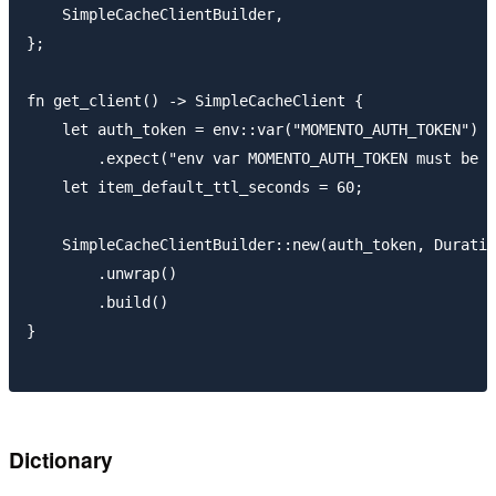
    SimpleCacheClientBuilder,

};

fn get_client() -> SimpleCacheClient {

    let auth_token = env::var("MOMENTO_AUTH_TOKEN")

        .expect("env var MOMENTO_AUTH_TOKEN must be s
    let item_default_ttl_seconds = 60;

    SimpleCacheClientBuilder::new(auth_token, Duratio
        .unwrap()

        .build()

}

Dictionary