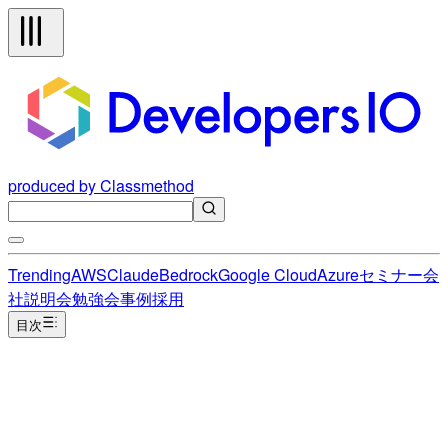
produced by Classmethod
Trending
AWS
Claude
Bedrock
Google Cloud
Azure
セミナー
会
社説明会
勉強会
事例
採用
目次