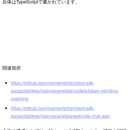
自体はTypeScriptで書かれています。
関連箇所
https://github.com/momentohq/client-sdk-
javascript/tree/main/examples/nodejs/token-vending-
machine
https://github.com/momentohq/client-sdk-
javascript/tree/main/examples/web/vite-chat-app