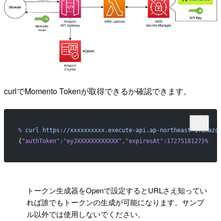
curlでMomento Tokenが取得できるか確認できます。
%
 curl
 https://xxxxxxxxxx.execute-api.ap-northeast-1.amazo
{
"authToken"
:
"eyJXXXXXXXXXXXX"
,
"expiresAt"
:1727518127}%
!
トークン生成器をOpenで設定するとURLさえ知ってい
れば誰でもトークンの生成が可能になります。サンプ
ル以外では使用しないでください。