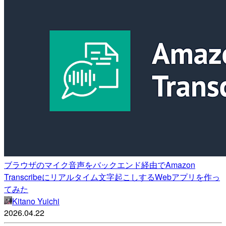
ブラウザのマイク音声をバックエンド経由でAmazon
Transcribeにリアルタイム文字起こしするWebアプリを作っ
てみた
Kitano Yuichi
2026.04.22