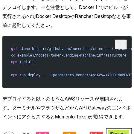
デプロイします。一点注意として、Docker上でのビルドが
実行されるのでDocker DesktopやRancher Desktopなどを事
前に起動してください。
git
 clone
 https://github.com/momentohq/client-sdk-javascri
cd
 examples/nodejs/token-vending-machine/infrastructure
npm
 install
npm
 run
 deploy
 --
 --parameters
 MomentoApiKey=
<
YOUR_MOMENTO
デプロイすると以下のようなAWSリソースが展開されま
す。ターミナルやブラウザなどからAPI Gatewayのエンドポ
イントにアクセスするとMomento Tokenが取得できます。