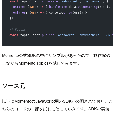
await
 topicClient.
subscribe
(
'websocket'
, 
'mychannel'
, {
  onItem
: (
data
) 
=>
 { 
handleItem
(data.
valueString
()); },
  onError
: (
err
) 
=>
 { console.
error
(err); }
});
// Publish
await
 topicClient.
publish
(
'websocket'
, 
'mychannel'
, 
JSON
.
s
Momento公式SDKの中にサンプルがあったので、動作確認
しながらMomento Topicsを試してみます。
ソース元
以下にMomentoのJavaScript用のSDKが公開されており、こ
ちらのコードの一部を試しに使っていきます。SDKの実装