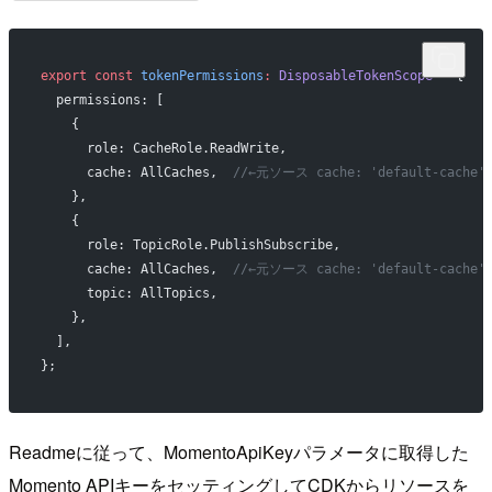
export
 const
 tokenPermissions
:
 DisposableTokenScope
 =
 {
  permissions: [
    {
      role: CacheRole.ReadWrite,
      cache: AllCaches,  
//←元ソース cache: 'default-cache'
    },
    {
      role: TopicRole.PublishSubscribe,
      cache: AllCaches,  
//←元ソース cache: 'default-cache'
      topic: AllTopics,
    },
  ],
};
Readmeに従って、MomentoApiKeyパラメータに取得した
Momento APIキーをセッティングしてCDKからリソースを