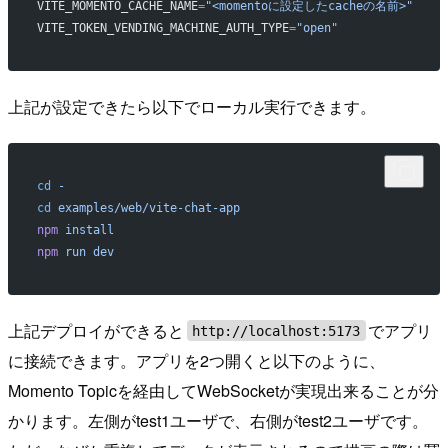
VITE_MOMENTO_CACHE_NAME
=
"<momentoに設定したcacheの名前>"
VITE_TOKEN_VENDING_MACHINE_AUTH_TYPE
=
"open"
上記が設定できたら以下でローカル実行できます。
cd
 -
cd
 examples/web/vite-chat-app
npm
 install
npm
 run
 dev
上記デプロイができると
でアプリ
http://localhost:5173
に接続できます。アプリを2つ開くと以下のように、
Momento Topicを経由してWebSocketが実現出来ることが分
かります。左側がtest1ユーザで、右側がtest2ユーザです。