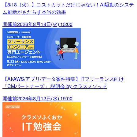
【8/18（火）】コストカットだけじゃない！AI駆動のシステ
ム刷新がもたらす本当の効果
開催前
2026年8月18日(火) 15:00
【AI/AWS/アプリ/データ案件特集】ITフリーランス向け
「CMパートナーズ」 説明会 by クラスメソッド
開催前
2026年8月12日(水) 19:00