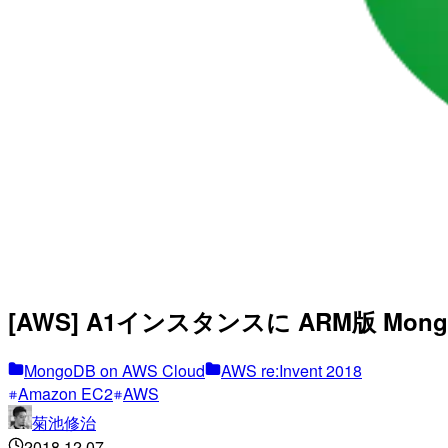
[AWS] A1インスタンスに ARM版 Mon
MongoDB on AWS Cloud
AWS re:Invent 2018
Amazon EC2
AWS
菊池修治
2018.12.07