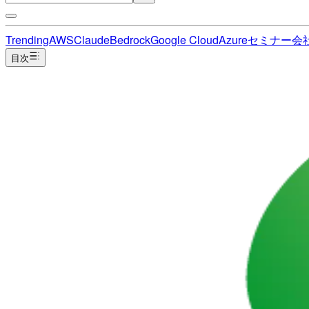
Trending
AWS
Claude
Bedrock
Google Cloud
Azure
セミナー
会
目次