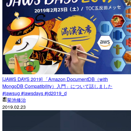
[JAWS DAYS 2019] 「Amazon DocumentDB（with
MongoDB Compatibility）入門」について話しました
#jawsug #jawsdays #jd2019_d
菊池修治
2019.02.23