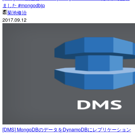
ました #mongodbjp
菊池修治
2017.09.12
[DMS] MongoDBのデータをDynamoDBにレプリケーション