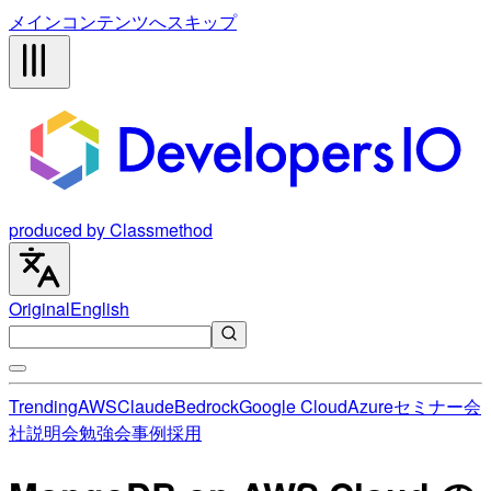
メインコンテンツへスキップ
produced by Classmethod
Original
English
Trending
AWS
Claude
Bedrock
Google Cloud
Azure
セミナー
会
社説明会
勉強会
事例
採用