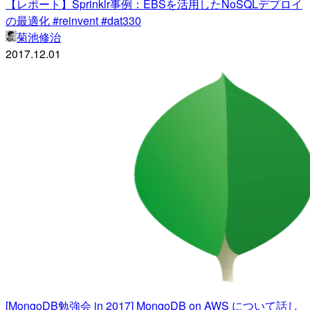
【レポート】Sprinklr事例：EBSを活用したNoSQLデプロイ
の最適化 #reinvent #dat330
菊池修治
2017.12.01
[MongoDB勉強会 in 2017] MongoDB on AWS について話し