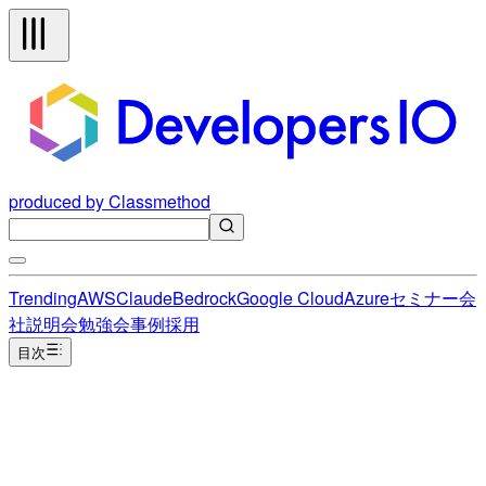
produced by Classmethod
Trending
AWS
Claude
Bedrock
Google Cloud
Azure
セミナー
会
社説明会
勉強会
事例
採用
目次