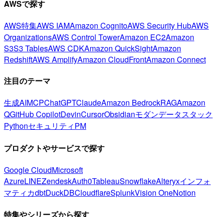
AWSで探す
AWS特集
AWS IAM
Amazon Cognito
AWS Security Hub
AWS
Organizations
AWS Control Tower
Amazon EC2
Amazon
S3
S3 Tables
AWS CDK
Amazon QuickSight
Amazon
Redshift
AWS Amplify
Amazon CloudFront
Amazon Connect
注目のテーマ
生成AI
MCP
ChatGPT
Claude
Amazon Bedrock
RAG
Amazon
Q
GitHub Copilot
Devin
Cursor
Obsidian
モダンデータスタック
Python
セキュリティ
PM
プロダクトやサービスで探す
Google Cloud
Microsoft
Azure
LINE
Zendesk
Auth0
Tableau
Snowflake
Alteryx
インフォ
マティカ
dbt
DuckDB
Cloudflare
Splunk
Vision One
Notion
特集やシリーズから探す