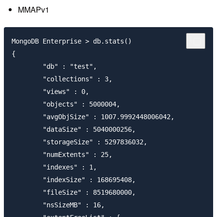
MMAPv1
MongoDB Enterprise > db.stats()

{

       	"db" : "test",

       	"collections" : 3,

       	"views" : 0,

       	"objects" : 5000004,

       	"avgObjSize" : 1007.9992448006042,

       	"dataSize" : 5040000256,

       	"storageSize" : 5297836032,

       	"numExtents" : 25,

       	"indexes" : 1,

       	"indexSize" : 168695408,

       	"fileSize" : 8519680000,

       	"nsSizeMB" : 16,
