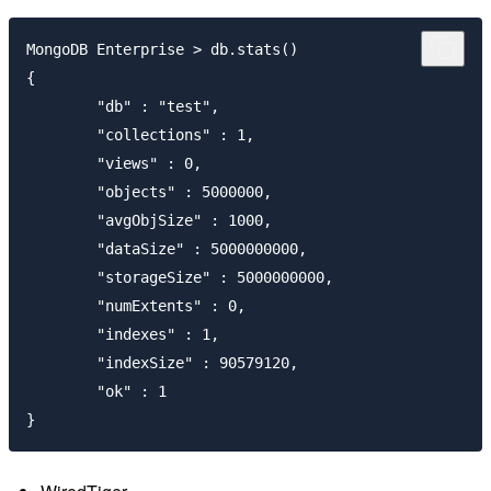
MongoDB Enterprise > db.stats()

{

       	"db" : "test",

       	"collections" : 1,

       	"views" : 0,

       	"objects" : 5000000,

       	"avgObjSize" : 1000,

       	"dataSize" : 5000000000,

       	"storageSize" : 5000000000,

       	"numExtents" : 0,

       	"indexes" : 1,

       	"indexSize" : 90579120,

       	"ok" : 1
