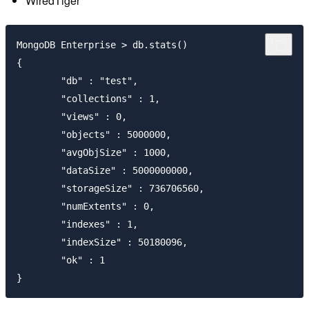
WiredTiger
MongoDB Enterprise > db.stats()

{

       	"db" : "test",

       	"collections" : 1,

       	"views" : 0,

       	"objects" : 5000000,

       	"avgObjSize" : 1000,

       	"dataSize" : 5000000000,

       	"storageSize" : 736706560,

       	"numExtents" : 0,

       	"indexes" : 1,

       	"indexSize" : 50180096,

       	"ok" : 1
