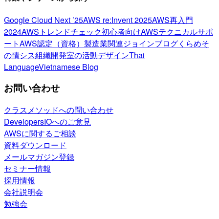
Google Cloud Next ’25
AWS re:Invent 2025
AWS再入門
2024
AWSトレンドチェック
初心者向け
AWSテクニカルサポ
ート
AWS認定（資格）
製造業関連
ジョインブログ
くらめそ
の情シス
組織開発室の活動
デザイン
Thai
Language
Vietnamese Blog
お問い合わせ
クラスメソッドへの問い合わせ
DevelopersIOへのご意見
AWSに関するご相談
資料ダウンロード
メールマガジン登録
セミナー情報
採用情報
会社説明会
勉強会