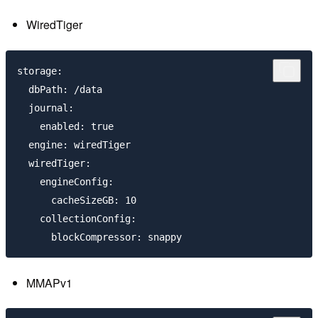
WiredTiger
storage:

  dbPath: /data

  journal:

    enabled: true

  engine: wiredTiger

  wiredTiger:

    engineConfig:

      cacheSizeGB: 10

    collectionConfig:

MMAPv1