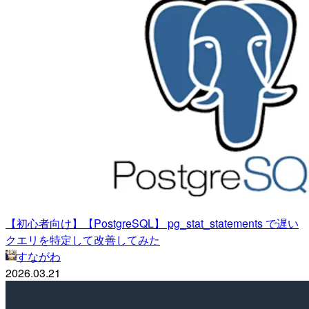
【初心者向け】【PostgreSQL】 pg_stat_statements で遅い
クエリを特定して改善してみた
すながわ
2026.03.21