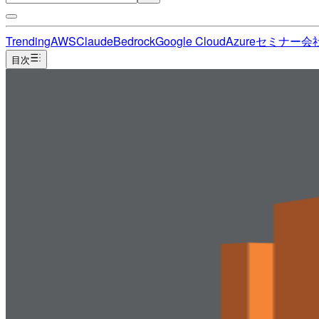
Trending
AWS
Claude
Bedrock
Google Cloud
Azure
セミナー
会
目次