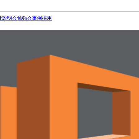
社説明会
勉強会
事例
採用