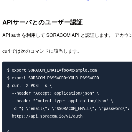
APIサーバとのユーザー認証
API auth を利用して SORACOM API と認証します
curl では次のコマンドに該当します。
$ export SORACOM_EMAIL=foo@example.com

$ export SORACOM_PASSWORD=YOUR_PASSWORD

$ curl -X POST -s \

  --header "Accept: application/json" \

  --header "Content-type: application/json" \

  -d "{ \"email\": \"$SORACOM_EMAIL\", \"password\": 
  https://api.soracom.io/v1/auth

{
