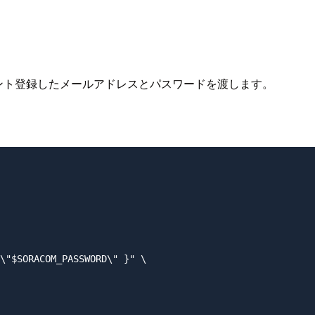
。 アカウント登録したメールアドレスとパスワードを渡します。
\"$SORACOM_PASSWORD\" }" \
