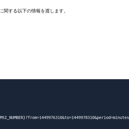
等に関する以下の情報を渡します。
MSI_NUMBER}?from=1449976310&to=1449978310&period=minutes