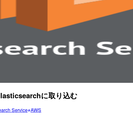
asticsearchに取り込む
arch Service
AWS