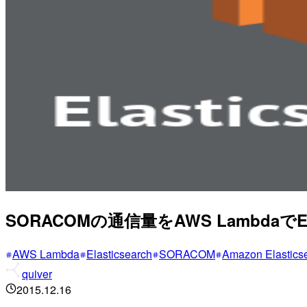
SORACOMの通信量をAWS LambdaでEl
AWS Lambda
Elasticsearch
SORACOM
Amazon Elasticse
quiver
2015.12.16