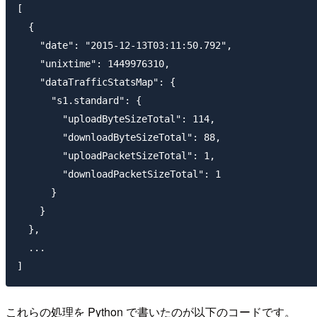
[

  {

    "date": "2015-12-13T03:11:50.792",

    "unixtime": 1449976310,

    "dataTrafficStatsMap": {

      "s1.standard": {

        "uploadByteSizeTotal": 114,

        "downloadByteSizeTotal": 88,

        "uploadPacketSizeTotal": 1,

        "downloadPacketSizeTotal": 1

      }

    }

  },

  ...

これらの処理を Python で書いたのが以下のコードです。