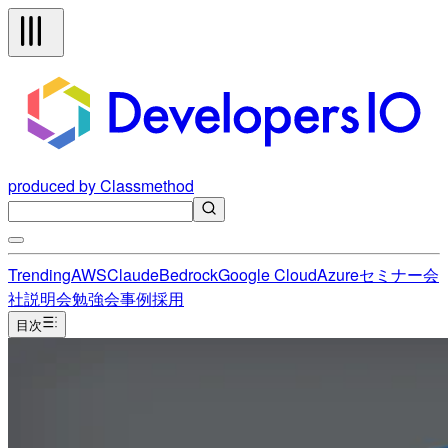
produced by Classmethod
Trending
AWS
Claude
Bedrock
Google Cloud
Azure
セミナー
会
社説明会
勉強会
事例
採用
目次