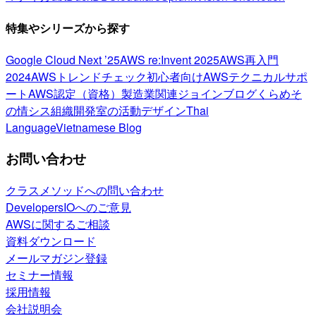
特集やシリーズから探す
Google Cloud Next ’25
AWS re:Invent 2025
AWS再入門
2024
AWSトレンドチェック
初心者向け
AWSテクニカルサポ
ート
AWS認定（資格）
製造業関連
ジョインブログ
くらめそ
の情シス
組織開発室の活動
デザイン
Thai
Language
Vietnamese Blog
お問い合わせ
クラスメソッドへの問い合わせ
DevelopersIOへのご意見
AWSに関するご相談
資料ダウンロード
メールマガジン登録
セミナー情報
採用情報
会社説明会