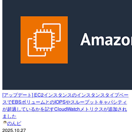
[アップデート] EC2インスタンスのインスタンスタイプベー
スでEBSボリュームとのIOPSやスループットキャパシティ
が超過しているかを記すCloudWatchメトリクスが追加され
ました
のんピ
2025.10.27