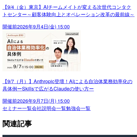
【9/4（金）東京】AIチームメイトが変える次世代コンタク
トセンター～顧客体験向上とオペレーション改革の最前線～
開催前
2026年9月4日(金) 15:00
【9/7（月）】Anthropic登壇！AIによる自治体業務効率化の
具体例ーSkillsで広がるClaudeの使い方ー
開催前
2026年9月7日(月) 15:00
セミナー一覧
会社説明会一覧
勉強会一覧
関連記事