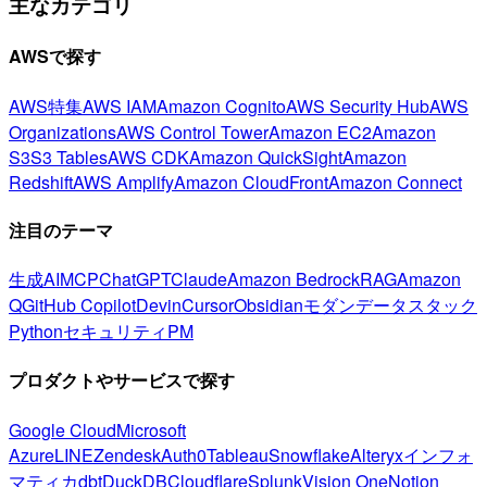
主なカテゴリ
AWSで探す
AWS特集
AWS IAM
Amazon Cognito
AWS Security Hub
AWS
Organizations
AWS Control Tower
Amazon EC2
Amazon
S3
S3 Tables
AWS CDK
Amazon QuickSight
Amazon
Redshift
AWS Amplify
Amazon CloudFront
Amazon Connect
注目のテーマ
生成AI
MCP
ChatGPT
Claude
Amazon Bedrock
RAG
Amazon
Q
GitHub Copilot
Devin
Cursor
Obsidian
モダンデータスタック
Python
セキュリティ
PM
プロダクトやサービスで探す
Google Cloud
Microsoft
Azure
LINE
Zendesk
Auth0
Tableau
Snowflake
Alteryx
インフォ
マティカ
dbt
DuckDB
Cloudflare
Splunk
Vision One
Notion