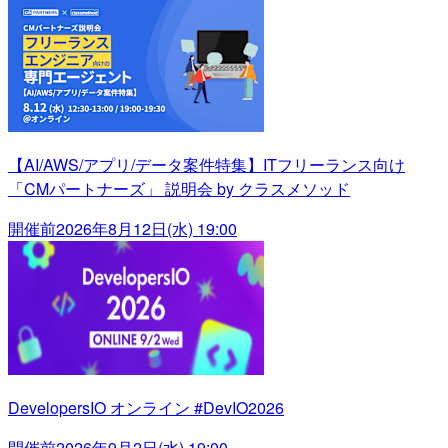
【AI/AWS/アプリ/データ案件特集】ITフリーランス向け
「CMパートナーズ」 説明会 by クラスメソッド
開催前
2026年8月12日(水) 19:00
DevelopersIO オンライン #DevIO2026
開催前
2026年9月2日(水) 19:00