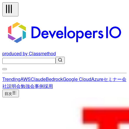
produced by Classmethod
Trending
AWS
Claude
Bedrock
Google Cloud
Azure
セミナー
会
社説明会
勉強会
事例
採用
目次