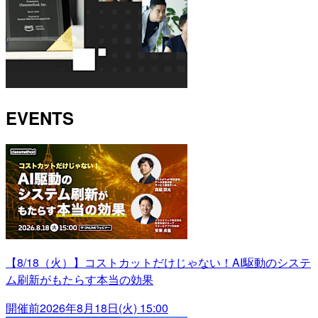
EVENTS
【8/18（火）】コストカットだけじゃない！AI駆動のシステ
ム刷新がもたらす本当の効果
開催前
2026年8月18日(火) 15:00