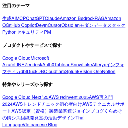
注目のテーマ
生成AI
MCP
ChatGPT
Claude
Amazon Bedrock
RAG
Amazon
Q
GitHub Copilot
Devin
Cursor
Obsidian
モダンデータスタック
Python
セキュリティ
PM
プロダクトやサービスで探す
Google Cloud
Microsoft
Azure
LINE
Zendesk
Auth0
Tableau
Snowflake
Alteryx
インフォ
マティカ
dbt
DuckDB
Cloudflare
Splunk
Vision One
Notion
特集やシリーズから探す
Google Cloud Next ’25
AWS re:Invent 2025
AWS再入門
2024
AWSトレンドチェック
初心者向け
AWSテクニカルサポ
ート
AWS認定（資格）
製造業関連
ジョインブログ
くらめそ
の情シス
組織開発室の活動
デザイン
Thai
Language
Vietnamese Blog