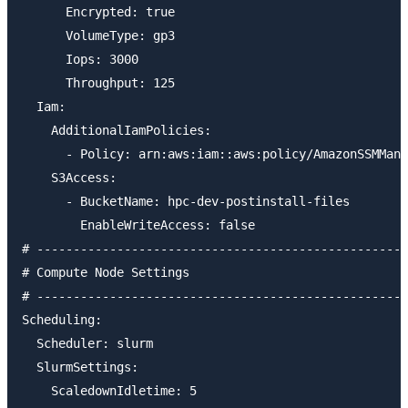
      Encrypted: true

      VolumeType: gp3

      Iops: 3000

      Throughput: 125

  Iam:

    AdditionalIamPolicies:

      - Policy: arn:aws:iam::aws:policy/AmazonSSMMana
    S3Access:

      - BucketName: hpc-dev-postinstall-files

        EnableWriteAccess: false

# ---------------------------------------------------
# Compute Node Settings

# ---------------------------------------------------
Scheduling:

  Scheduler: slurm

  SlurmSettings:

    ScaledownIdletime: 5
