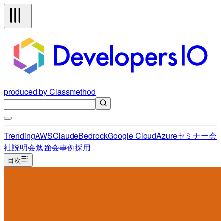
produced by Classmethod
Trending
AWS
Claude
Bedrock
Google Cloud
Azure
セミナー
会
社説明会
勉強会
事例
採用
目次