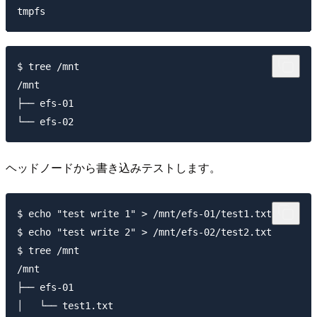
$ tree /mnt

/mnt

├── efs-01

ヘッドノードから書き込みテストします。
$ echo "test write 1" > /mnt/efs-01/test1.txt

$ echo "test write 2" > /mnt/efs-02/test2.txt

$ tree /mnt

/mnt

├── efs-01

│   └── test1.txt
