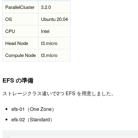
ParallelCluster
3.2.0
OS
Ubuntu 20.04
CPU
Intel
Head Node
t3.micro
Compute Node
t3.micro
EFS の準備
ストレージクラス違いで2つ EFS を用意しました。
efs-01（One Zone）
efs-02（Standard）