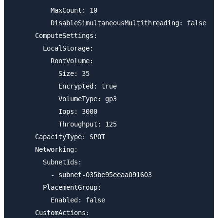
          MaxCount: 10

          DisableSimultaneousMultithreading: false

      ComputeSettings:

        LocalStorage:

          RootVolume:

            Size: 35

            Encrypted: true

            VolumeType: gp3

            Iops: 3000

            Throughput: 125

      CapacityType: SPOT

      Networking:

        SubnetIds:

          - subnet-035be95eeaa091603

        PlacementGroup:

          Enabled: false

      CustomActions:
