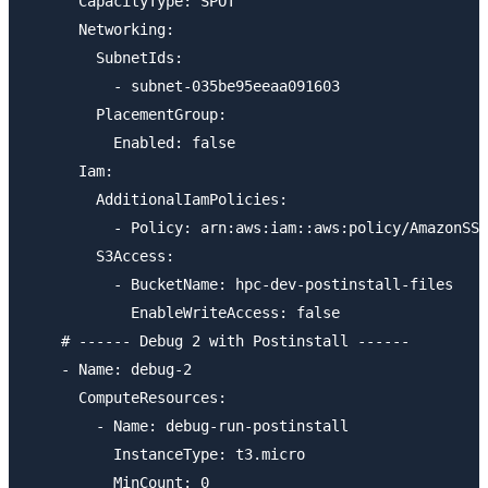
      CapacityType: SPOT

      Networking:

        SubnetIds:

          - subnet-035be95eeaa091603

        PlacementGroup:

          Enabled: false

      Iam:

        AdditionalIamPolicies:

          - Policy: arn:aws:iam::aws:policy/AmazonSSM
        S3Access:

          - BucketName: hpc-dev-postinstall-files

            EnableWriteAccess: false

    # ------ Debug 2 with Postinstall ------

    - Name: debug-2

      ComputeResources:

        - Name: debug-run-postinstall

          InstanceType: t3.micro

          MinCount: 0
