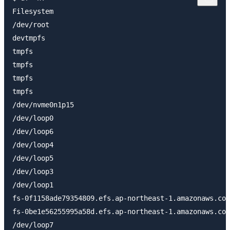
Filesystem                                           
/dev/root                                            
devtmpfs                                             
tmpfs                                                
tmpfs                                                
tmpfs                                                
tmpfs                                                
/dev/nvme0n1p15                                      
/dev/loop0                                           
/dev/loop6                                           
/dev/loop4                                           
/dev/loop5                                           
/dev/loop3                                           
/dev/loop1                                           
fs-0f1158ade79354809.efs.ap-northeast-1.amazonaws.com
fs-0be1e56255995a58d.efs.ap-northeast-1.amazonaws.com
/dev/loop7                                           