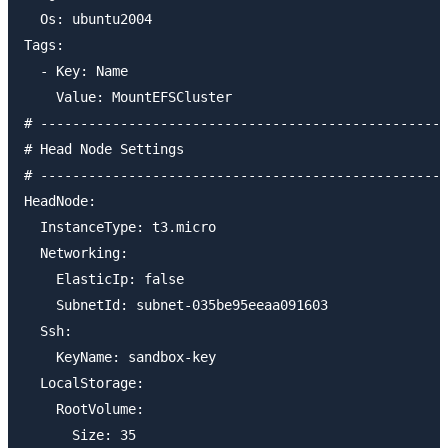
  Os: ubuntu2004

Tags:

  - Key: Name

    Value: MountEFSCluster

# ---------------------------------------------------
# Head Node Settings

# ---------------------------------------------------
HeadNode:

  InstanceType: t3.micro

  Networking:

    ElasticIp: false

    SubnetId: subnet-035be95eeaa091603

  Ssh:

    KeyName: sandbox-key

  LocalStorage:

    RootVolume:

      Size: 35
