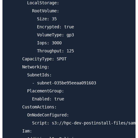
        LocalStorage:

          RootVolume:

            Size: 35

            Encrypted: true

            VolumeType: gp3

            Iops: 3000

            Throughput: 125

      CapacityType: SPOT

      Networking:

        SubnetIds:

          - subnet-035be95eeaa091603

        PlacementGroup:

          Enabled: true

      CustomActions:

        OnNodeConfigured:

          Script: s3://hpc-dev-postinstall-files/samp
      Iam:
