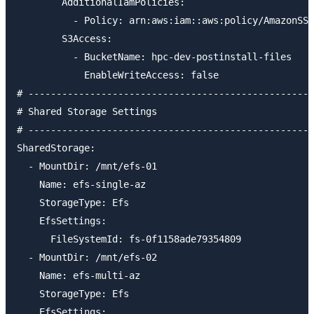
        AdditionalIamPolicies:

          - Policy: arn:aws:iam::aws:policy/AmazonSSM
        S3Access:

          - BucketName: hpc-dev-postinstall-files

            EnableWriteAccess: false

# ---------------------------------------------------
# Shared Storage Settings

# ---------------------------------------------------
SharedStorage:

  - MountDir: /mnt/efs-01

    Name: efs-single-az

    StorageType: Efs

    EfsSettings:

      FileSystemId: fs-0f1158ade79354809

  - MountDir: /mnt/efs-02

    Name: efs-multi-az

    StorageType: Efs

    EfsSettings:
