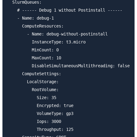
  SlurmQueues:

    # ------ Debug 1 without Postinstall ------

    - Name: debug-1

      ComputeResources:

        - Name: debug-without-postinstall

          InstanceType: t3.micro

          MinCount: 0

          MaxCount: 10

          DisableSimultaneousMultithreading: false

      ComputeSettings:

        LocalStorage:

          RootVolume:

            Size: 35

            Encrypted: true

            VolumeType: gp3

            Iops: 3000

            Throughput: 125
