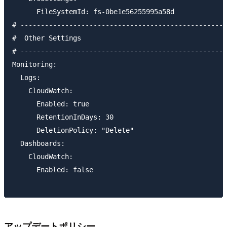
      FileSystemId: fs-0be1e56255995a58d

# ---------------------------------------------------
#  Other Settings

# ---------------------------------------------------
Monitoring:

  Logs:

    CloudWatch:

      Enabled: true

      RetentionInDays: 30

      DeletionPolicy: "Delete"

  Dashboards:

    CloudWatch:

      Enabled: false

アップデートポリシー