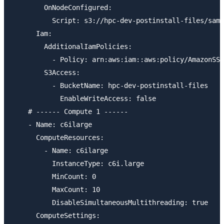
        OnNodeConfigured:

          Script: s3://hpc-dev-postinstall-files/samp
      Iam:

        AdditionalIamPolicies:

          - Policy: arn:aws:iam::aws:policy/AmazonSSM
        S3Access:

          - BucketName: hpc-dev-postinstall-files

            EnableWriteAccess: false

    # ------ Compute 1 ------

    - Name: c6ilarge

      ComputeResources:

        - Name: c6ilarge

          InstanceType: c6i.large

          MinCount: 0

          MaxCount: 10

          DisableSimultaneousMultithreading: true

      ComputeSettings:
