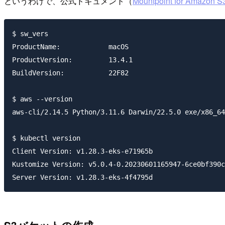
というわけで、公式ドキュメント（
Mountpoint for Amazon S
$ sw_vers

ProductName:            macOS

ProductVersion:         13.4.1

BuildVersion:           22F82

$ aws --version

aws-cli/2.14.5 Python/3.11.6 Darwin/22.5.0 exe/x86_64
$ kubectl version

Client Version: v1.28.3-eks-e71965b

Kustomize Version: v5.0.4-0.20230601165947-6ce0bf390c