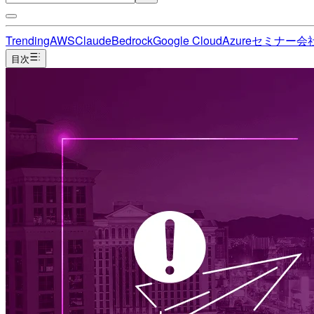
Trending
AWS
Claude
Bedrock
Google Cloud
Azure
セミナー
会
目次