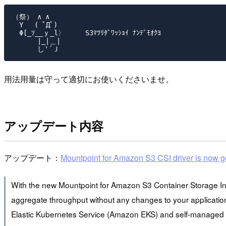
（祭） ∧ ∧

　Y　 ( ﾟДﾟ)

　Φ[_ｿ__ｙ_l〉     S3ﾏﾂﾘﾀﾞﾜｯｼｮｲ ﾅﾝﾃﾞﾓｵｸﾖ

　　　 |_|＿|

用法用量は守って適切にお使いくださいませ。
アップデート内容
アップデート：
Mountpoint for Amazon S3 CSI driver is now g
With the new Mountpoint for Amazon S3 Container Storage Inte
aggregate throughput without any changes to your applicatio
Elastic Kubernetes Service (Amazon EKS) and self-managed K