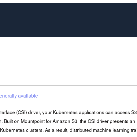
enerally available
rface (CSI) driver, your Kubernetes applications can access S3 o
n. Built on Mountpoint for Amazon S3, the CSI driver presents a
ubernetes clusters. As a result, distributed machine learning 