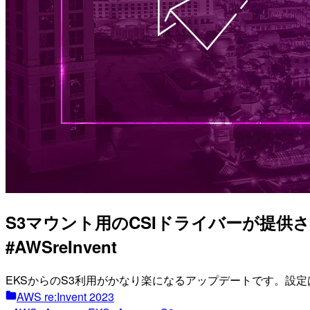
S3マウント用のCSIドライバーが提供
#AWSreInvent
EKSからのS3利用がかなり楽になるアップデートです。設
AWS re:Invent 2023