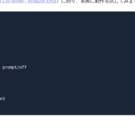
3 CSI driver - Amazon EKS
）に則り、実際に動作を試してみま
 prompt/off

e3
