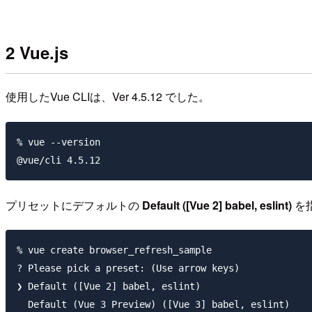
2 Vue.js
使用したVue CLIは、Ver 4.5.12 でした。
% vue --version

プリセットにデフォルトの
Default ([Vue 2] babel, eslint)
を
% vue create browser_refresh_sample

? Please pick a preset: (Use arrow keys)

❯ Default ([Vue 2] babel, eslint)

  Default (Vue 3 Preview) ([Vue 3] babel, eslint)
