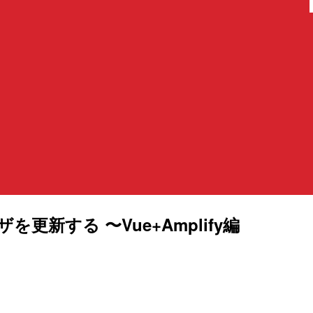
゙を更新する 〜Vue+Amplify編