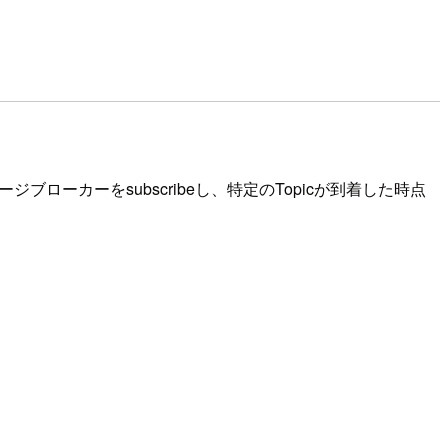
セージブローカーをsubscribeし、特定のTopicが到着した時点