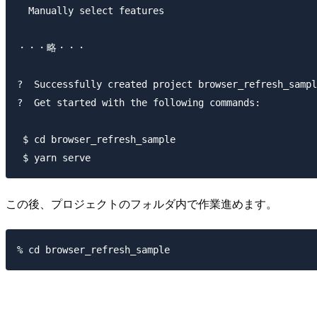
  Manually select features

・・・略・・・

?  Successfully created project browser_refresh_sampl
?  Get started with the following commands:

 $ cd browser_refresh_sample

この後、プロジェクトのフォルダ内で作業進めます。