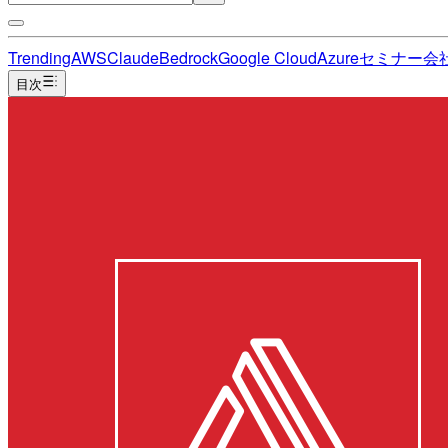
Trending
AWS
Claude
Bedrock
Google Cloud
Azure
セミナー
会
目次