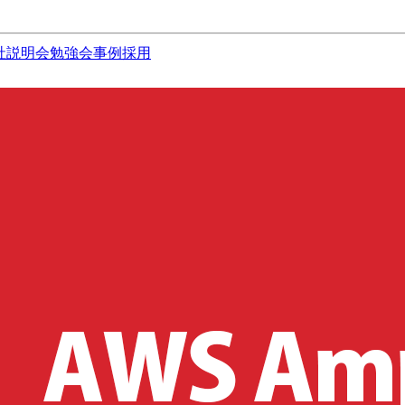
社説明会
勉強会
事例
採用