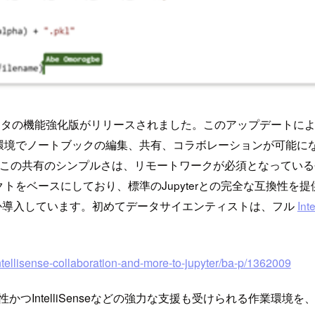
ノートブックエディタの機能強化版がリリースされました。このアップデート
ノートブックの編集、共有、コラボレーションが可能になります。新
。この共有のシンプルさは、リモートワークが必須となってい
クトをベースにしており、標準のJupyterとの完全な互換性
つか導入しています。初めてデータサイエンティストは、フル
Int
intellisense-collaboration-and-more-to-jupyter/ba-p/1362009
ebookの互換性かつIntelliSenseなどの強力な支援も受けられる作業環境を、Azu