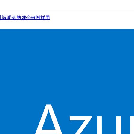
社説明会
勉強会
事例
採用