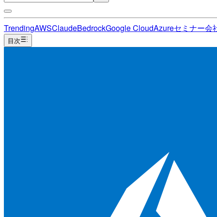
Trending
AWS
Claude
Bedrock
Google Cloud
Azure
セミナー
会
目次