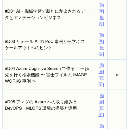
[動
#D01 AI・機械学習で新たに創出されるデー
画]
タとアノテーションビジネス
[概
要]
[動
#D03 リテール AI の PoC 事例から学ぶス
画]
ケールアウトへのヒント
[概
要]
[動
#D04 Azure Cognitive Search で作る！ 一歩
画]
先を行く検索機能 〜 富士フイルム IMAGE
○
[概
WORKS 事例 〜
要]
[動
#D05 アマダの Azure への取り組みと
画]
DevOPS・MLOPS 環境の構築と運用
[概
要]
[動