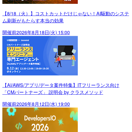
【8/18（火）】コストカットだけじゃない！AI駆動のシステ
ム刷新がもたらす本当の効果
開催前
2026年8月18日(火) 15:00
【AI/AWS/アプリ/データ案件特集】ITフリーランス向け
「CMパートナーズ」 説明会 by クラスメソッド
開催前
2026年8月12日(水) 19:00