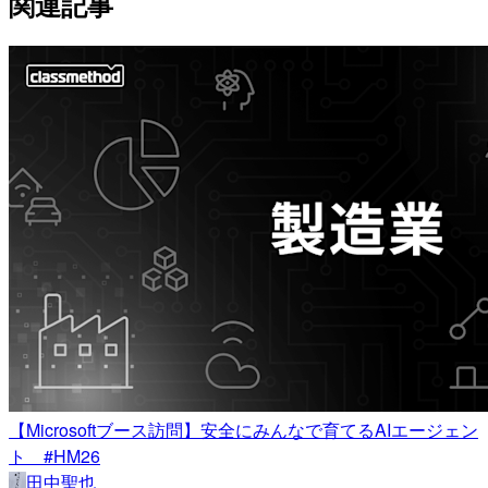
関連記事
【Microsoftブース訪問】安全にみんなで育てるAIエージェン
ト #HM26
田中聖也