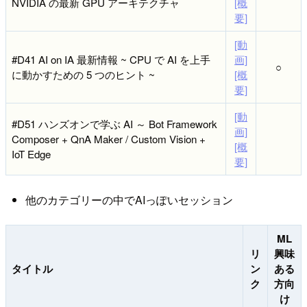
NVIDIA の最新 GPU アーキテクチャ
[概
要]
[動
#D41 AI on IA 最新情報 ~ CPU で AI を上手
画]
○
に動かすための 5 つのヒント ~
[概
要]
[動
#D51 ハンズオンで学ぶ AI ～ Bot Framework
画]
Composer + QnA Maker / Custom Vision +
[概
IoT Edge
要]
他のカテゴリーの中でAIっぽいセッション
ML
リ
興味
タイトル
ン
ある
ク
方向
け