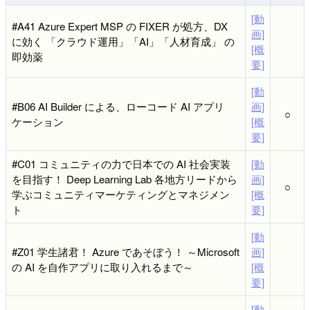
[動
#A41 Azure Expert MSP の FIXER が処方、DX
画]
に効く 「クラウド運用」「AI」「人材育成」 の
[概
即効薬
要]
[動
#B06 AI Builder による、ローコード AI アプリ
画]
○
ケーション
[概
要]
#C01 コミュニティの力で日本での AI 社会実装
[動
を目指す！ Deep Learning Lab 各地方リードから
画]
○
学ぶコミュニティマーケティングとマネジメン
[概
ト
要]
[動
#Z01 学生諸君！ Azure であそぼう！ ～Microsoft
画]
の AI を自作アプリに取り入れるまで～
[概
要]
[動