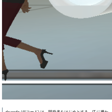
de:code (デコード) は、開発者をはじめとする、IT に携わ