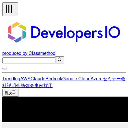
produced by Classmethod
Trending
AWS
Claude
Bedrock
Google Cloud
Azure
セミナー
会
社説明会
勉強会
事例
採用
目次