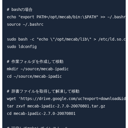
# bashの場合

echo "export PATH=/opt/mecab/bin:\$PATH" >> ~/.bashrc

source ~/.bashrc

sudo bash -c "echo \"/opt/mecab/lib\" > /etc/ld.so.co
sudo ldconfig

# 作業フォルダを作成して移動

mkdir ~/source/mecab-ipadic

cd ~/source/mecab-ipadic

# 辞書ファイルを取得して解凍して移動

wget 'https://drive.google.com/uc?export=download&id=
tar zxvf mecab-ipadic-2.7.0-20070801.tar.gz

cd mecab-ipadic-2.7.0-20070801
