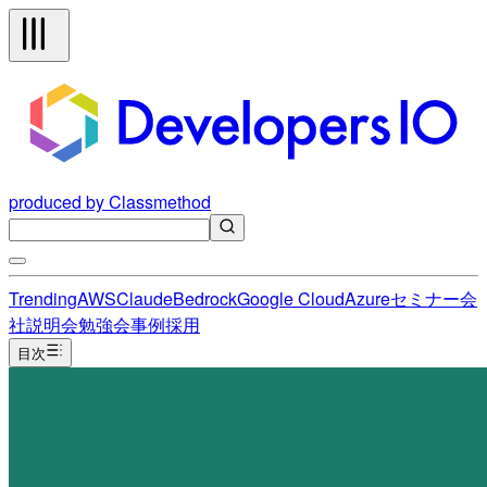
produced by Classmethod
Trending
AWS
Claude
Bedrock
Google Cloud
Azure
セミナー
会
社説明会
勉強会
事例
採用
目次