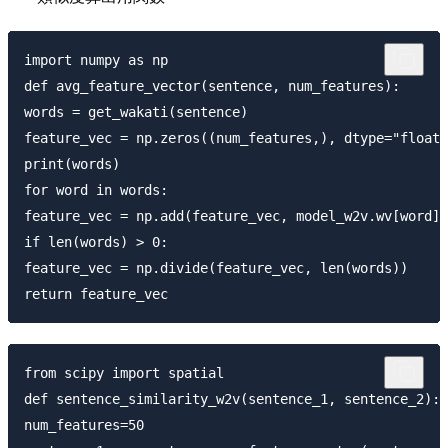
import numpy as np

def avg_feature_vector(sentence, num_features):

words = get_wakati(sentence)

feature_vec = np.zeros((num_features,), dtype=
print(words)

for word in words:

feature_vec = np.add(feature_vec, model_w2v.wv[word])

if len(words) > 0:

feature_vec = np.divide(feature_vec, len(words))

from scipy import spatial

def sentence_similarity_w2v(sentence_1, sentence_2):

num_features=50
