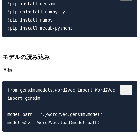
!pip install gensim

!pip uninstall numpy -y

!pip install numpy

モデルの読み込み
同様。
from gensim.models.word2vec import Word2Vec

import gensim

model_path = './word2vec.gensim.model'
