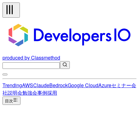
produced by Classmethod
Trending
AWS
Claude
Bedrock
Google Cloud
Azure
セミナー
会
社説明会
勉強会
事例
採用
目次