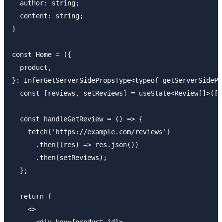
  author: string;

  content: string;

}

const Home = ({

  product,

}: InferGetServerSidePropsType<typeof getServerSidePr
  const [reviews, setReviews] = useState<Review[]>([]
  const handleGetReview = () => {

    fetch('https://example.com/reviews')

      .then((res) => res.json())

      .then(setReviews);

  };

  return (

    <>

      <div key={product.id}>
