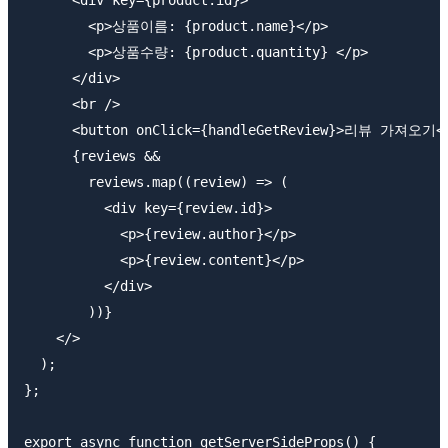
        <p>상품이름: {product.name}</p>

        <p>상품수량: {product.quantity} </p>

      </div>

      <br />

      <button onClick={handleGetReview}>리뷰 가져오기</
      {reviews &&

        reviews.map((review) => (

          <div key={review.id}>

            <p>{review.author}</p>

            <p>{review.content}</p>

          </div>

        ))}

    </>

  );

};

export async function getServerSideProps() {
