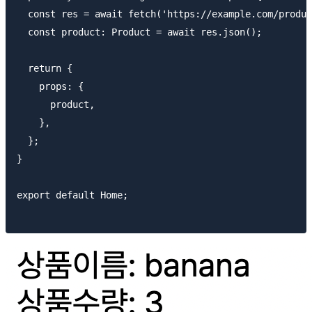
  const res = await fetch('https://example.com/produc
  const product: Product = await res.json();

  return {

    props: {

      product,

    },

  };

}

export default Home;
