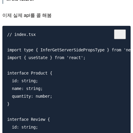
이제 실제 api를 콜 해봄
// index.tsx

import type { InferGetServerSidePropsType } from 'nex
import { useState } from 'react';

interface Product {

  id: string;

  name: string;

  quantity: number;

}

interface Review {

  id: string;
