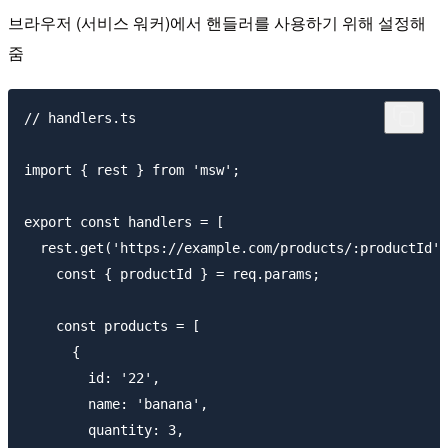
브라우저 (서비스 워커)에서 핸들러를 사용하기 위해 설정해
줌
// handlers.ts

import { rest } from 'msw';

export const handlers = [

  rest.get('https://example.com/products/:productId',
    const { productId } = req.params;

    const products = [

      {

        id: '22',

        name: 'banana',

        quantity: 3,
