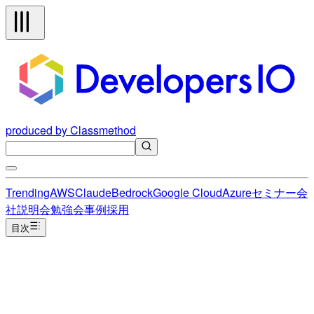
produced by Classmethod
Trending
AWS
Claude
Bedrock
Google Cloud
Azure
セミナー
会
社説明会
勉強会
事例
採用
目次