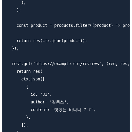
      },

    ];

    const product = products.filter((product) => prod
    return res(ctx.json(product));

  }),

  rest.get('https://example.com/reviews', (req, res, 
    return res(

      ctx.json([

        {

          id: '31',

          author: '길동쓰',

          content: '맛있는 바나나 ? ?',

        },

      ]),
