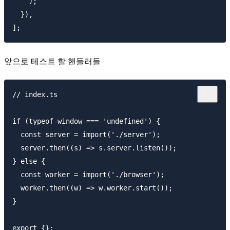
    );

  }),

앞으로 테스트 할 핸들러들
// index.ts

if (typeof window === 'undefined') {

  const server = import('./server');

  server.then((s) => s.server.listen());

} else {

  const worker = import('./browser');

  worker.then((w) => w.worker.start());

}
