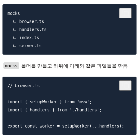
mocks

  ㄴ browser.ts

  ㄴ handlers.ts

  ㄴ index.ts

폴더를 만들고 하위에 아래와 같은 파일들을 만듬
mocks
// browser.ts

import { setupWorker } from 'msw';

import { handlers } from './handlers';
