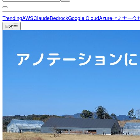
Trending
AWS
Claude
Bedrock
Google Cloud
Azure
セミナー
会
目次