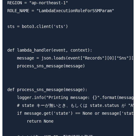
REGION = "ap-northeast-1"

ROLE_NAME = "LambdaExecutionRoleForSSMParam"

sts = boto3.client('sts')

def lambda_handler(event, context):

    message = json.loads(event["Records"][0]["Sns"]["
    process_sns_message(message)

def process_sns_message(message):

    logger.info("Printing message: {}".format(message
    # state キーが無いとき、もしくは state.status が
    if message.get('state') == None or message['state
        return None
