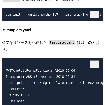
▼ template.yaml
必要なリソースを記述した
は以下のとお
template.yaml
り。
AWSTemplateFormatVersion: '2010-09-09'

Transform: AWS::Serverless-2016-10-31

Description: "tracking the latest AMI ID in EC2 Image
Resources:

  # SNS topic

  SnsTopic:
