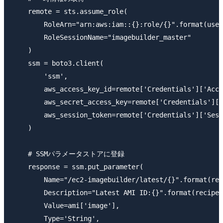
    remote = sts.assume_role(

        RoleArn="arn:aws:iam::{}:role/{}".format(user
        RoleSessionName="imagebuilder_master"

    )

    ssm = boto3.client(

        'ssm',

        aws_access_key_id=remote['Credentials']['Acce
        aws_secret_access_key=remote['Credentials']['
        aws_session_token=remote['Credentials']['Sess
    )

    # SSMパラメータストアに登録

    response = ssm.put_parameter(

        Name="/ec2-imagebuilder/latest/{}".format(rec
        Description="Latest AMI ID:{}".format(recipe_
        Value=ami['image'],

        Type='String',
