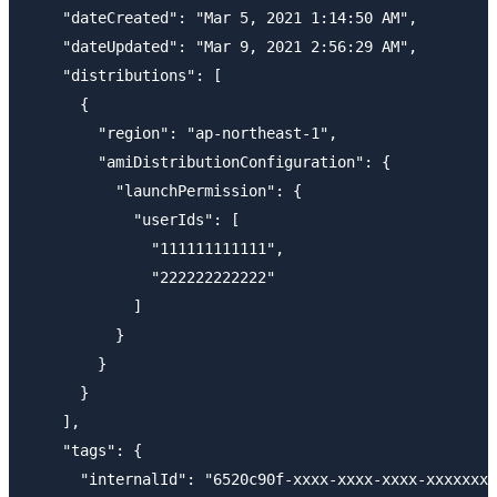
    "dateCreated": "Mar 5, 2021 1:14:50 AM",

    "dateUpdated": "Mar 9, 2021 2:56:29 AM",

    "distributions": [

      {

        "region": "ap-northeast-1",

        "amiDistributionConfiguration": {

          "launchPermission": {

            "userIds": [

              "111111111111",

              "222222222222"

            ]

          }

        }

      }

    ],

    "tags": {

      "internalId": "6520c90f-xxxx-xxxx-xxxx-xxxxxxxx