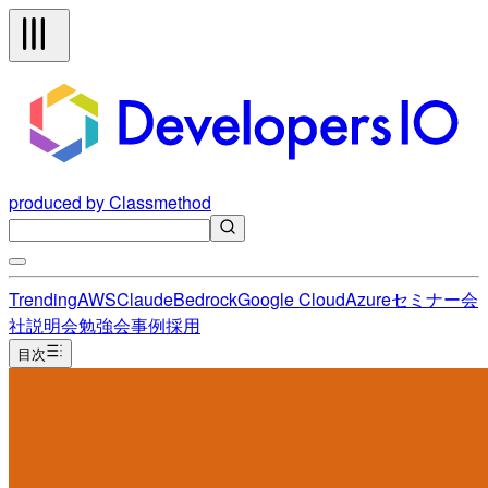
produced by Classmethod
Trending
AWS
Claude
Bedrock
Google Cloud
Azure
セミナー
会
社説明会
勉強会
事例
採用
目次