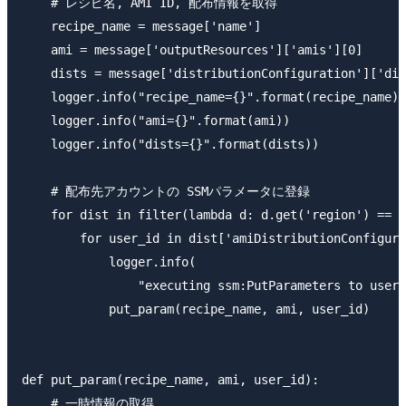
    # レシピ名, AMI ID, 配布情報を取得

    recipe_name = message['name']

    ami = message['outputResources']['amis'][0]

    dists = message['distributionConfiguration']['dis
    logger.info("recipe_name={}".format(recipe_name))

    logger.info("ami={}".format(ami))

    logger.info("dists={}".format(dists))

    # 配布先アカウントの SSMパラメータに登録

    for dist in filter(lambda d: d.get('region') == R
        for user_id in dist['amiDistributionConfigura
            logger.info(

                "executing ssm:PutParameters to user:
            put_param(recipe_name, ami, user_id)

def put_param(recipe_name, ami, user_id):

    # 一時情報の取得
