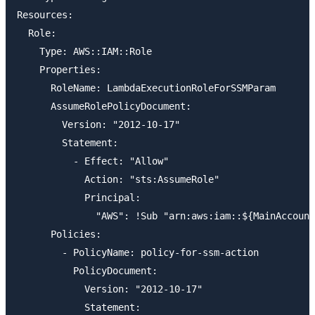
Resources:

  Role:

    Type: AWS::IAM::Role

    Properties: 

      RoleName: LambdaExecutionRoleForSSMParam

      AssumeRolePolicyDocument:

        Version: "2012-10-17"

        Statement:

          - Effect: "Allow"

            Action: "sts:AssumeRole"

            Principal:

              "AWS": !Sub "arn:aws:iam::${MainAccount
      Policies: 

        - PolicyName: policy-for-ssm-action

          PolicyDocument:

            Version: "2012-10-17"

            Statement:
