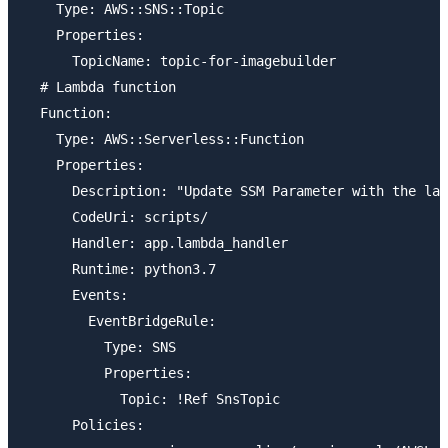
    Type: AWS::SNS::Topic

    Properties: 

      TopicName: topic-for-imagebuilder

  # Lambda function

  Function:

    Type: AWS::Serverless::Function

    Properties:

      Description: "Update SSM Parameter with the lat
      CodeUri: scripts/

      Handler: app.lambda_handler

      Runtime: python3.7

      Events:

        EventBridgeRule:

          Type: SNS

          Properties:

            Topic: !Ref SnsTopic

      Policies:
