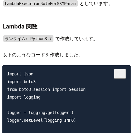
としています。
LambdaExecutionRoleForSSMParam
Lambda 関数
で作成しています。
ランタイム: Python3.7
以下のようなコードを作成しました。
import json

import boto3

from boto3.session import Session

import logging

logger = logging.getLogger()

logger.setLevel(logging.INFO)
