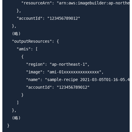
      "resourceArn": "arn:aws:imagebuilder:ap-northea
    },

    "accountId": "123456789012"

  },

  (略)

  "outputResources": {

    "amis": [

      {

        "region": "ap-northeast-1",

        "image": "ami-01xxxxxxxxxxxxxxx",

        "name": "sample-recipe 2021-03-05T01-16-05.48
        "accountId": "123456789012"

      }

    ]

  },

  (略)
