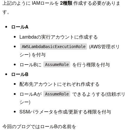
上記のように IAMロールを
2種類
作成する必要がありま
す。
ロールA
Lambdaの実行アカウントに作成する
(AWS管理ポリ
AWSLambdaBasicExecutionRole
シー) を付与
ロールBに
を行う権限を付与
AssumeRole
ロールB
配布先アカウントにそれぞれ作成する
ロールAが
できるようする(信頼ポリ
AssumeRole
シー)
SSMパラメータを作成/更新する権限を付与
今回のブログではロールBの名前を