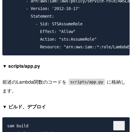
        - arn:aws:iam::aws:policy/service-role/AWSLam
        - Version: '2012-10-17'

          Statement:

            - Sid: STSAssumeRole

              Effect: "Allow"

              Action: "sts:AssumeRole"

▼ scripts/app.py
前述のLambda関数のコードを
に格納し
scripts/app.py
ます。
▼ ビルド、デプロイ
sam build
