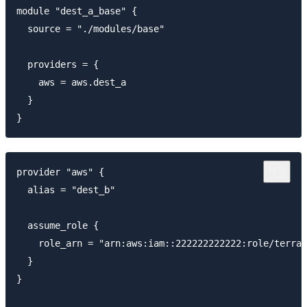
module "dest_a_base" {

  source = "./modules/base"

  providers = {

    aws = aws.dest_a

  }

provider "aws" {

  alias = "dest_b"

  assume_role {

    role_arn = "arn:aws:iam::222222222222:role/terraf
  }

}
