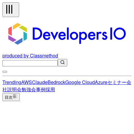
produced by Classmethod
Trending
AWS
Claude
Bedrock
Google Cloud
Azure
セミナー
会
社説明会
勉強会
事例
採用
目次