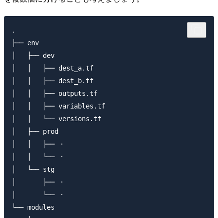
.

├── env

│   ├── dev

│   │   ├── dest_a.tf

│   │   ├── dest_b.tf

│   │   ├── outputs.tf

│   │   ├── variables.tf

│   │   └── versions.tf

│   ├── prod

│   │   ├── ・

│   │   └── ・

│   └── stg

│       ├── ・

│       └── ・

└── modules
