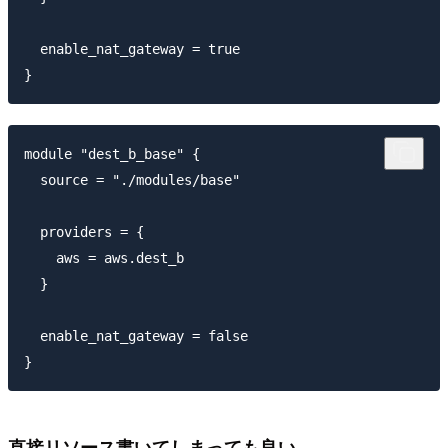
  enable_nat_gateway = true

module "dest_b_base" {

  source = "./modules/base"

  providers = {

    aws = aws.dest_b

  }

  enable_nat_gateway = false

直接リソース書いてしまっても良い