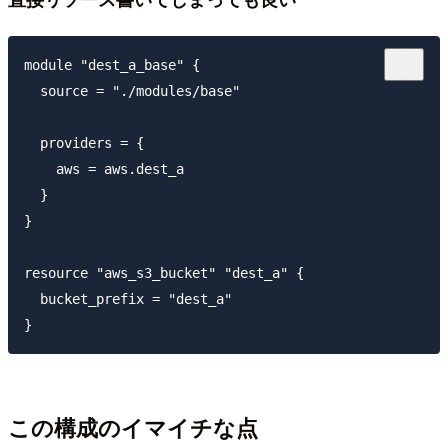
module "dest_a_base" {

  source = "./modules/base"

  providers = {

    aws = aws.dest_a

  }

}

resource "aws_s3_bucket" "dest_a" {

  bucket_prefix = "dest_a"

この構成のイマイチな点