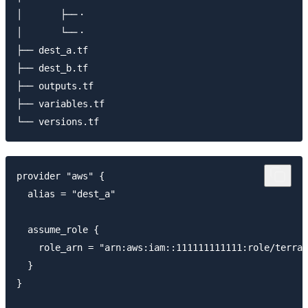
│       ├──・ 

│       └──・

├── dest_a.tf

├── dest_b.tf

├── outputs.tf

├── variables.tf

provider "aws" {

  alias = "dest_a"

  assume_role {

    role_arn = "arn:aws:iam::111111111111:role/terraf
  }

}
