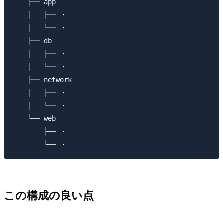
    ├── app

    │   ├── ・

    │   └── ・

    ├── db

    │   ├── ・

    │   └── ・

    ├── network

    │   ├── ・

    │   └── ・

    └── web

        ├── ・

この構成の良い点