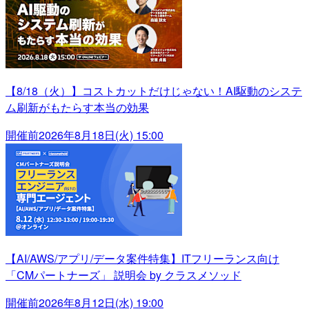
【8/18（火）】コストカットだけじゃない！AI駆動のシステ
ム刷新がもたらす本当の効果
開催前
2026年8月18日(火) 15:00
【AI/AWS/アプリ/データ案件特集】ITフリーランス向け
「CMパートナーズ」 説明会 by クラスメソッド
開催前
2026年8月12日(水) 19:00