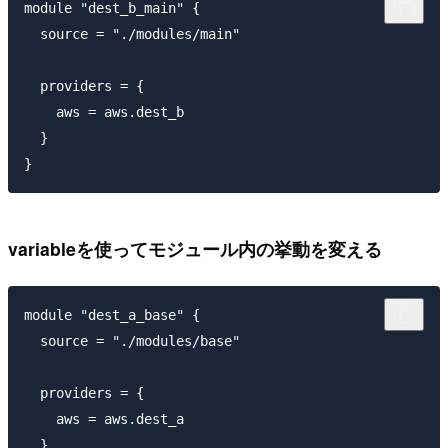
module "dest_b_main" {

  source = "./modules/main"

  providers = {

    aws = aws.dest_b

  }

variableを使ってモジュール内の挙動を変える
module "dest_a_base" {

  source = "./modules/base"

  providers = {

    aws = aws.dest_a

  }
