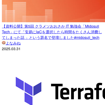
【資料公開】第5回 クラメソおおさか IT 勉強会「Midosuji
Tech」にて「安易にIaCを選択したら時間をたくさん消費し
てしまった話 」という題名で登壇しました#midosuji_tech
よなみね
2025.03.31