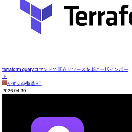
terraform queryコマンドで既存リソースを楽に一括インポー
ト
かずえ@製造BT
2026.04.30