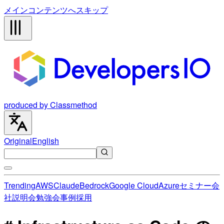
メインコンテンツへスキップ
produced by Classmethod
Original
English
Trending
AWS
Claude
Bedrock
Google Cloud
Azure
セミナー
会
社説明会
勉強会
事例
採用