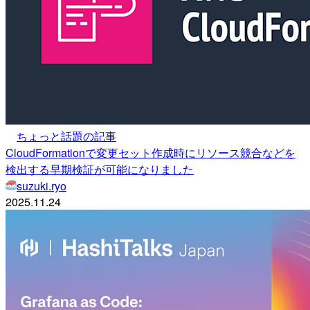
ちょっと話題の記事
CloudFormationで変更セット作成時にリソース競合などを
検出する早期検証が可能になりました
suzuki.ryo
2025.11.24