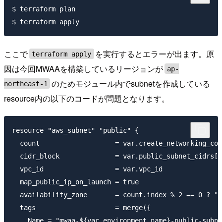
$ terraform plan

ここで
を実行するとエラーが出ます。原
terraform apply
因は今回MWAAを構築しているリージョンが
ap-
のためモジュール内でsubnetを作成している
northeast-1
resource内の以下のコードが問題となります。
resource "aws_subnet" "public" {

  count                   = var.create_networking_con
  cidr_block              = var.public_subnet_cidrs[c
  vpc_id                  = var.vpc_id

  map_public_ip_on_launch = true

  availability_zone       = count.index % 2 == 0 ? "$
  tags                    = merge({

    Name = "mwaa-${var.environment_name}-public-subne