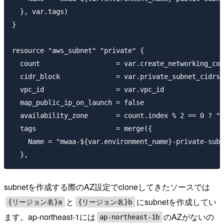
  }, var.tags)

}

resource "aws_subnet" "private" {

  count                   = var.create_networking_con
  cidr_block              = var.private_subnet_cidrs[
  vpc_id                  = var.vpc_id

  map_public_ip_on_launch = false

  availability_zone       = count.index % 2 == 0 ? "$
  tags                    = merge({

    Name = "mwaa-${var.environment_name}-private-subn
subnetを作成する際のAZ設定でcloneしてきたソースでは
と
にsubnetを作成してい
{リージョン名}a
{リージョン名}b
ます。ap-northeast-1には
のAZがないの
ap-northeast-1b