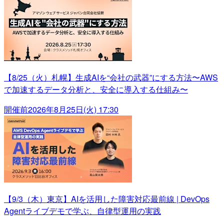
【8/25（火）札幌】生成AIを“会社の武器”にする方法〜AWS
で加速するデータ分析と、安全に導入する仕組み〜
開催前
2026年8月25日(火) 17:30
【9/3（木）東京】AIを活用した障害対応最前線 | DevOps
Agentライブデモで学ぶ、自律型運用の実践