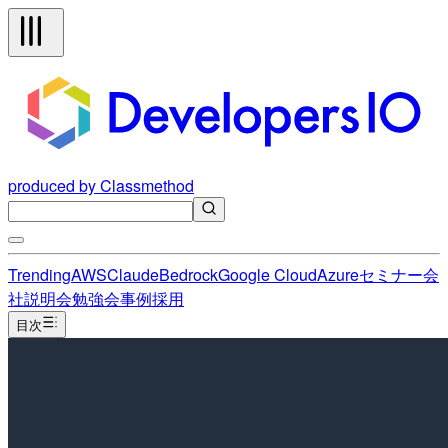
produced by Classmethod
Trending
AWS
Claude
Bedrock
Google Cloud
Azure
セミナー
会
社説明会
勉強会
事例
採用
目次