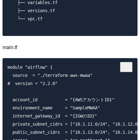
    ├── variables.tf

    ├── versions.tf

    └── vpc.tf

main.tf
module "airflow" {

  source  = "./terraform-aws-mwaa"

#  version = "2.2.0"

  account_id           = "{AWSアカウントID}"

  environment_name     = "SampleMWAA"

  internet_gateway_id  = "{IGWのID}"

  private_subnet_cidrs = ["10.1.11.0/24", "10.1.12.0/
  public_subnet_cidrs  = ["10.1.13.0/24", "10.1.14.0/