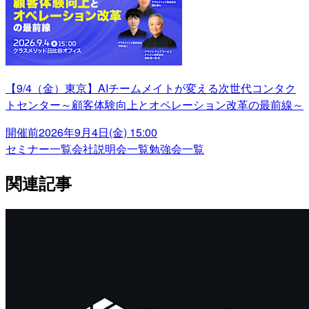
【9/4（金）東京】AIチームメイトが変える次世代コンタク
トセンター～顧客体験向上とオペレーション改革の最前線～
開催前
2026年9月4日(金) 15:00
セミナー一覧
会社説明会一覧
勉強会一覧
関連記事