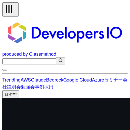
produced by Classmethod
Trending
AWS
Claude
Bedrock
Google Cloud
Azure
セミナー
会
社説明会
勉強会
事例
採用
目次