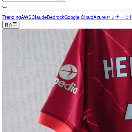
Trending
AWS
Claude
Bedrock
Google Cloud
Azure
セミナー
会
目次