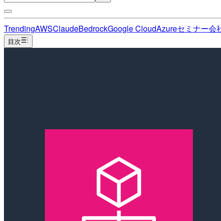
Trending
AWS
Claude
Bedrock
Google Cloud
Azure
セミナー
会
目次