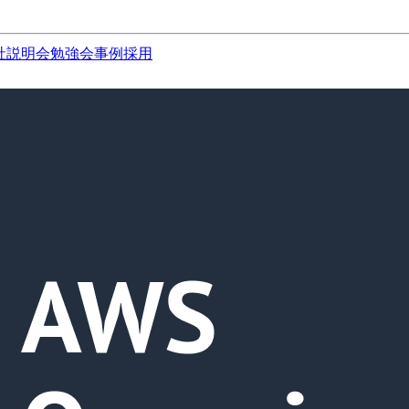
社説明会
勉強会
事例
採用