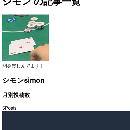
シモン の記事一覧
開発楽しんでます！
シモン
simon
月別投稿数
5
Posts