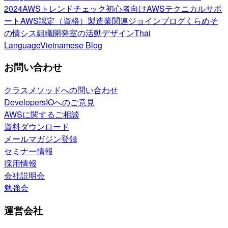
2024
AWSトレンドチェック
初心者向け
AWSテクニカルサポ
ート
AWS認定（資格）
製造業関連
ジョインブログ
くらめそ
の情シス
組織開発室の活動
デザイン
Thai
Language
Vietnamese Blog
お問い合わせ
クラスメソッドへの問い合わせ
DevelopersIOへのご意見
AWSに関するご相談
資料ダウンロード
メールマガジン登録
セミナー情報
採用情報
会社説明会
勉強会
運営会社