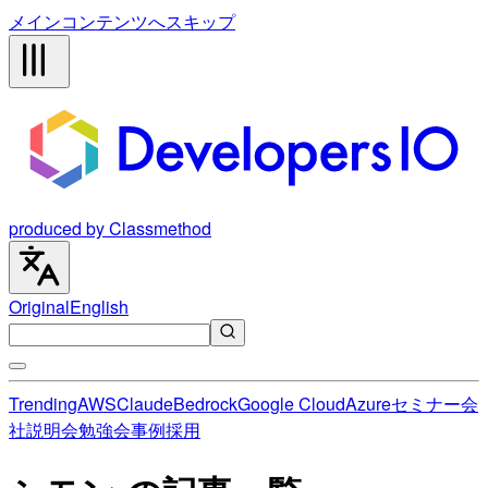
メインコンテンツへスキップ
produced by Classmethod
Original
English
Trending
AWS
Claude
Bedrock
Google Cloud
Azure
セミナー
会
社説明会
勉強会
事例
採用