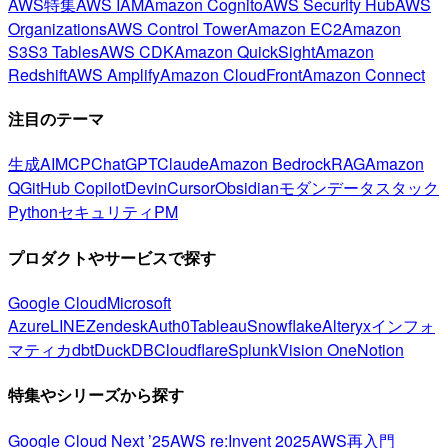
AWS特集
AWS IAM
Amazon Cognito
AWS Security Hub
AWS
Organizations
AWS Control Tower
Amazon EC2
Amazon
S3
S3 Tables
AWS CDK
Amazon QuickSight
Amazon
Redshift
AWS Amplify
Amazon CloudFront
Amazon Connect
注目のテーマ
生成AI
MCP
ChatGPT
Claude
Amazon Bedrock
RAG
Amazon
Q
GitHub Copilot
Devin
Cursor
Obsidian
モダンデータスタック
Python
セキュリティ
PM
プロダクトやサービスで探す
Google Cloud
Microsoft
Azure
LINE
Zendesk
Auth0
Tableau
Snowflake
Alteryx
インフォ
マティカ
dbt
DuckDB
Cloudflare
Splunk
Vision One
Notion
特集やシリーズから探す
Google Cloud Next ’25
AWS re:Invent 2025
AWS再入門