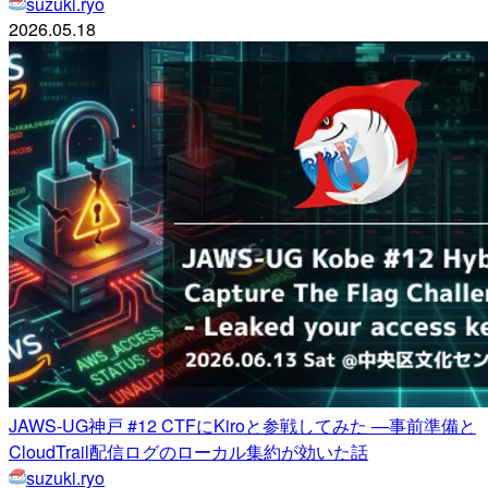
suzuki.ryo
2026.05.18
JAWS-UG神戸 #12 CTFにKiroと参戦してみた —事前準備と
CloudTrail配信ログのローカル集約が効いた話
suzuki.ryo