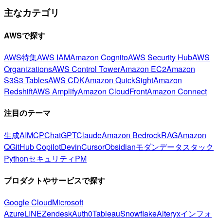
主なカテゴリ
AWSで探す
AWS特集
AWS IAM
Amazon Cognito
AWS Security Hub
AWS
Organizations
AWS Control Tower
Amazon EC2
Amazon
S3
S3 Tables
AWS CDK
Amazon QuickSight
Amazon
Redshift
AWS Amplify
Amazon CloudFront
Amazon Connect
注目のテーマ
生成AI
MCP
ChatGPT
Claude
Amazon Bedrock
RAG
Amazon
Q
GitHub Copilot
Devin
Cursor
Obsidian
モダンデータスタック
Python
セキュリティ
PM
プロダクトやサービスで探す
Google Cloud
Microsoft
Azure
LINE
Zendesk
Auth0
Tableau
Snowflake
Alteryx
インフォ