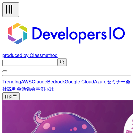
produced by Classmethod
Trending
AWS
Claude
Bedrock
Google Cloud
Azure
セミナー
会
社説明会
勉強会
事例
採用
目次