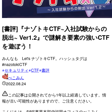
[書評]『ナゾトキCTF~入社試験からの
脱出~ Ver1.2』で謎解き要素の強いCTF
を遊ぼう！
みんなも Let's ナゾトキCTF。ハッシュタグは
#nazotokiCTF
セキュリティ
CTF
書評
べこみん
2022.08.24
この記事は公開されてから1年以上経過しています。情
報が古い可能性がありますので、ご注意ください。
こんにちは、AWS事業本部@福岡オフィスのべこみん