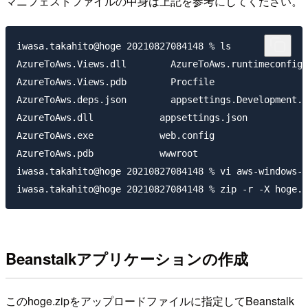
マニフェストファイルの中身は上記を参考にしてください。
iwasa.takahito@hoge 20210827084148 % ls

AzureToAws.Views.dll        AzureToAws.runtimeconfig.
AzureToAws.Views.pdb        Procfile

AzureToAws.deps.json        appsettings.Development.j
AzureToAws.dll            appsettings.json

AzureToAws.exe            web.config

AzureToAws.pdb            wwwroot

iwasa.takahito@hoge 20210827084148 % vi aws-windows-d
Beanstalkアプリケーションの作成
このhoge.zipをアップロードファイルに指定してBeanstalk