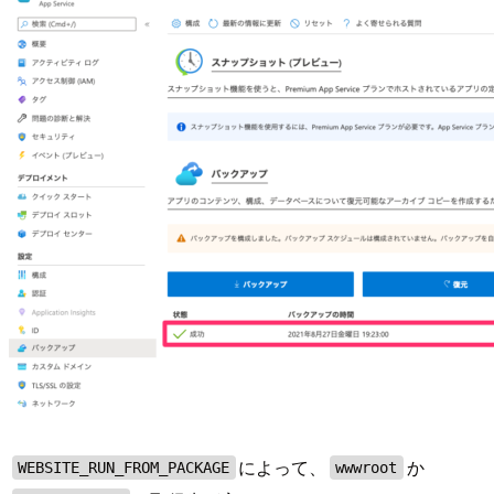
によって、
か
WEBSITE_RUN_FROM_PACKAGE
wwwroot