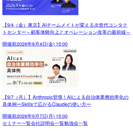
【9/4（金）東京】AIチームメイトが変える次世代コンタク
トセンター～顧客体験向上とオペレーション改革の最前線～
開催前
2026年9月4日(金) 15:00
【9/7（月）】Anthropic登壇！AIによる自治体業務効率化の
具体例ーSkillsで広がるClaudeの使い方ー
開催前
2026年9月7日(月) 15:00
セミナー一覧
会社説明会一覧
勉強会一覧