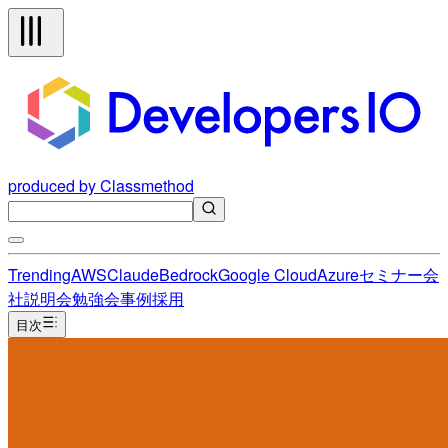
produced by Classmethod
Trending
AWS
Claude
Bedrock
Google Cloud
Azure
セミナー
会
社説明会
勉強会
事例
採用
目次