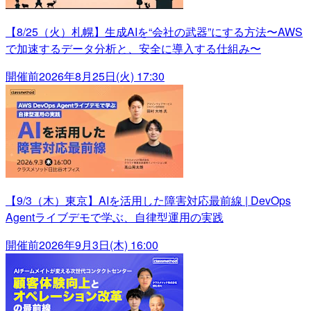
【8/25（火）札幌】生成AIを“会社の武器”にする方法〜AWS
で加速するデータ分析と、安全に導入する仕組み〜
開催前
2026年8月25日(火) 17:30
【9/3（木）東京】AIを活用した障害対応最前線 | DevOps
Agentライブデモで学ぶ、自律型運用の実践
開催前
2026年9月3日(木) 16:00