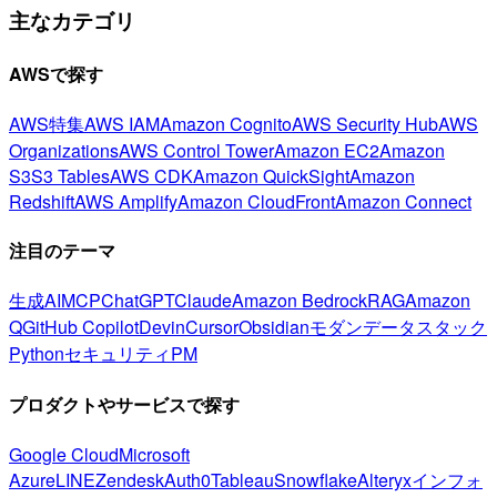
主なカテゴリ
AWSで探す
AWS特集
AWS IAM
Amazon Cognito
AWS Security Hub
AWS
Organizations
AWS Control Tower
Amazon EC2
Amazon
S3
S3 Tables
AWS CDK
Amazon QuickSight
Amazon
Redshift
AWS Amplify
Amazon CloudFront
Amazon Connect
注目のテーマ
生成AI
MCP
ChatGPT
Claude
Amazon Bedrock
RAG
Amazon
Q
GitHub Copilot
Devin
Cursor
Obsidian
モダンデータスタック
Python
セキュリティ
PM
プロダクトやサービスで探す
Google Cloud
Microsoft
Azure
LINE
Zendesk
Auth0
Tableau
Snowflake
Alteryx
インフォ