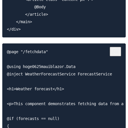
            @Body

        </article>

    </main>

@page "/fetchdata"

@using hoge0625mauiblazor.Data

@inject WeatherForecastService ForecastService

<h1>Weather forecast</h1>

<p>This component demonstrates fetching data from a s
@if (forecasts == null)

{
