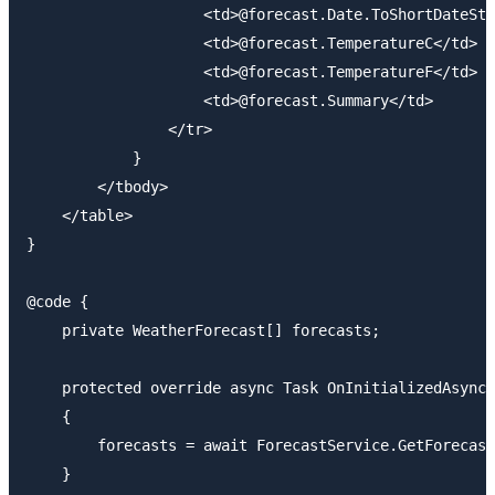
                    <td>@forecast.Date.ToShortDateStr
                    <td>@forecast.TemperatureC</td>

                    <td>@forecast.TemperatureF</td>

                    <td>@forecast.Summary</td>

                </tr>

            }

        </tbody>

    </table>

}

@code {

    private WeatherForecast[] forecasts;

    protected override async Task OnInitializedAsync(
    {

        forecasts = await ForecastService.GetForecast
    }
