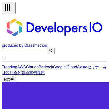
produced by Classmethod
Trending
AWS
Claude
Bedrock
Google Cloud
Azure
セミナー
会
社説明会
勉強会
事例
採用
目次