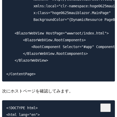
             xmlns:local="clr-namespace:hoge0625mauib
             x:Class="hoge0625mauiblazor.MainPage"

             BackgroundColor="{DynamicResource PageBa
    <BlazorWebView HostPage="wwwroot/index.html">

        <BlazorWebView.RootComponents>

            <RootComponent Selector="#app" ComponentT
        </BlazorWebView.RootComponents>

    </BlazorWebView>

次にホストページを確認してみます。
<!DOCTYPE html>

<html lang="en">
