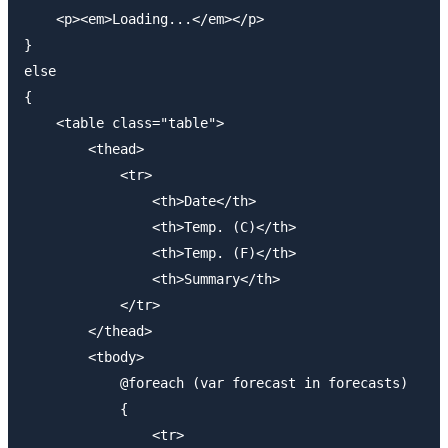
    <p><em>Loading...</em></p>

}

else

{

    <table class="table">

        <thead>

            <tr>

                <th>Date</th>

                <th>Temp. (C)</th>

                <th>Temp. (F)</th>

                <th>Summary</th>

            </tr>

        </thead>

        <tbody>

            @foreach (var forecast in forecasts)

            {

                <tr>
