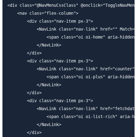
<div class="@NavMenuCssClass" @onclick="ToggleNavMenu
    <nav class="flex-column">

        <div class="nav-item px-3">

            <NavLink class="nav-link" href="" Match="
                <span class="oi oi-home" aria-hidden=
            </NavLink>

        </div>

        <div class="nav-item px-3">

            <NavLink class="nav-link" href="counter">

                <span class="oi oi-plus" aria-hidden=
            </NavLink>

        </div>

        <div class="nav-item px-3">

            <NavLink class="nav-link" href="fetchdata
                <span class="oi oi-list-rich" aria-hi
            </NavLink>

        </div>
