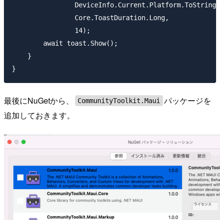
                DeviceInfo.Current.Platform.ToString(
                Core.ToastDuration.Long,

                14);

        await toast.Show();

    }

最後にNuGetから、
パッケージを
CommunityToolkit.Maui
追加しておきます。