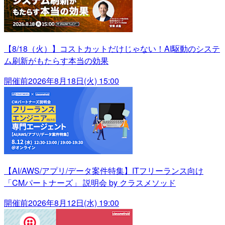
【8/18（火）】コストカットだけじゃない！AI駆動のシステ
ム刷新がもたらす本当の効果
開催前
2026年8月18日(火) 15:00
【AI/AWS/アプリ/データ案件特集】ITフリーランス向け
「CMパートナーズ」 説明会 by クラスメソッド
開催前
2026年8月12日(水) 19:00