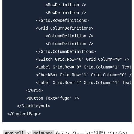
                <RowDefinition />

                <RowDefinition />

            </Grid.RowDefinitions>

            <Grid.ColumnDefinitions>

                <ColumnDefinition />

                <ColumnDefinition />

            </Grid.ColumnDefinitions>

            <Switch Grid.Row="0" Grid.Column="0" />

            <Label Grid.Row="0" Grid.Column="1" Text=
            <CheckBox Grid.Row="1" Grid.Column="0" />

            <Label Grid.Row="1" Grid.Column="1" Text=
        </Grid>

        <Button Text="fuga" />

    </StackLayout>

で
をテンプレートに設定しているの
AppShell
MainPage