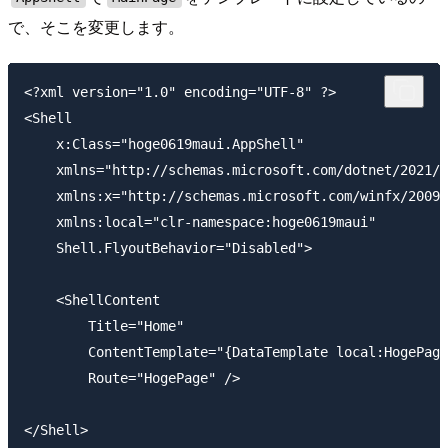
で、そこを変更します。
<?xml version="1.0" encoding="UTF-8" ?>

<Shell

    x:Class="hoge0619maui.AppShell"

    xmlns="http://schemas.microsoft.com/dotnet/2021/m
    xmlns:x="http://schemas.microsoft.com/winfx/2009/
    xmlns:local="clr-namespace:hoge0619maui"

    Shell.FlyoutBehavior="Disabled">

    <ShellContent

        Title="Home"

        ContentTemplate="{DataTemplate local:HogePage
        Route="HogePage" />
