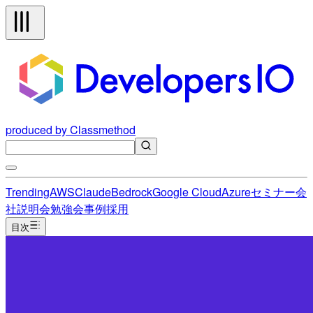
produced by Classmethod
Trending
AWS
Claude
Bedrock
Google Cloud
Azure
セミナー
会
社説明会
勉強会
事例
採用
目次