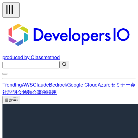
produced by Classmethod
Trending
AWS
Claude
Bedrock
Google Cloud
Azure
セミナー
会
社説明会
勉強会
事例
採用
目次