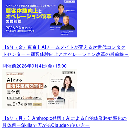
【9/4（金）東京】AIチームメイトが変える次世代コンタク
トセンター～顧客体験向上とオペレーション改革の最前線～
開催前
2026年9月4日(金) 15:00
【9/7（月）】Anthropic登壇！AIによる自治体業務効率化の
具体例ーSkillsで広がるClaudeの使い方ー