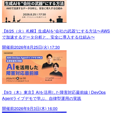
【8/25（火）札幌】生成AIを“会社の武器”にする方法〜AWS
で加速するデータ分析と、安全に導入する仕組み〜
開催前
2026年8月25日(火) 17:30
【9/3（木）東京】AIを活用した障害対応最前線 | DevOps
Agentライブデモで学ぶ、自律型運用の実践
開催前
2026年9月3日(木) 16:00