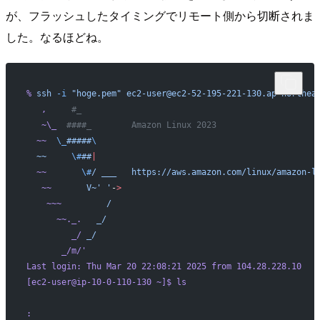
が、フラッシュしたタイミングでリモート側から切断されま
した。なるほどね。
%
 ssh
 -i
 "hoge.pem"
 ec2-user@ec2-52-195-221-130.ap-northea
   ,
     #_
   ~\_
  ####_        Amazon Linux 2023
  ~~
  \_
#####
\
  ~~
     \#
##
|
  ~~
       \#
/
 ___
   https://aws.amazon.com/linux/amazon-l
   ~~
       V~' '
-
>
    ~~~
         /
      ~~._.
   _/
         _/
 _/
       _/m/
'
Last login: Thu Mar 20 22:08:21 2025 from 104.28.228.10
[ec2-user@ip-10-0-110-130 ~]$ ls
: