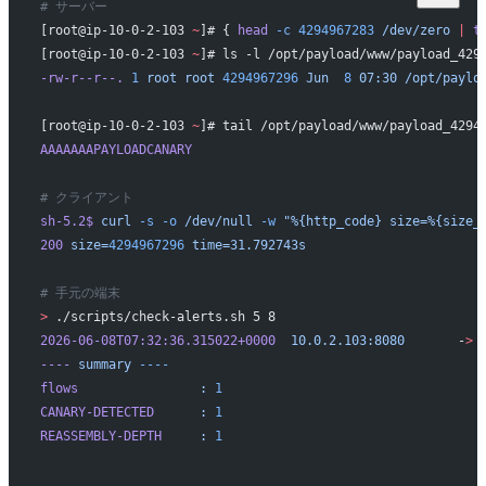
# サーバー
[root@ip-10-0-2-103 
~
]# { 
head
 -c
 4294967283
 /dev/zero
 |
 t
[root@ip-10-0-2-103 
~
]# ls -l /opt/payload/www/payload_429
-rw-r--r--.
 1
 root
 root
 4294967296
 Jun
  8
 07:30
 /opt/paylo
[root@ip-10-0-2-103 
~
]# tail /opt/payload/www/payload_4294
AAAAAAAPAYLOADCANARY
# クライアント
sh-5.2$
 curl
 -s
 -o
 /dev/null
 -w
 "%{http_code} size=%{size_
200
 size=
4294967296
 time=31.792743s
# 手元の端末
>
 ./scripts/check-alerts.sh 5 8
2026-06-08T07:32:36.315022+0000
  10.0.2.103:8080
       -
>
 
----
 summary
 ----
flows
                :
 1
CANARY-DETECTED
      :
 1
REASSEMBLY-DEPTH
     :
 1