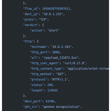
        },
        "flow_id"
: 
1458428759307611
,
        "dest_ip"
: 
"10.0.1.215"
,
        "proto"
: 
"TCP"
,
        "verdict"
: {
            "action"
: 
"alert"
        },
        "http"
: {
            "hostname"
: 
"10.0.2.103"
,
            "http_port"
: 
8080
,
            "url"
: 
"/payload_131072.bin"
,
            "http_user_agent"
: 
"curl/8.17.0"
,
            "http_content_type"
: 
"application/octet-stream
            "http_method"
: 
"GET"
,
            "protocol"
: 
"HTTP/1.1"
,
            "status"
: 
200
,
            "length"
: 
124935
        },
        "dest_port"
: 
43766
,
        "pkt_src"
: 
"geneve encapsulation"
,