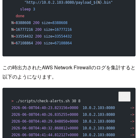
      "http://10.0.2.103:8080/payload_${
N
}.bin"
    sleep
 3
  done
N
=
8388608
 200
 size=
8388608
N
=
16777216
 200
 size=
16777216
N
=
33554432
 200
 size=
33554432
N
=
67108864
 200
 size=
67108864
この時出力されたAWS Network Firewallのログを集計すると
以下のようになります。
>
 ./scripts/check-alerts.sh 30 8
2026-06-08T04:40:23.823156+0000
  10.0.2.103:8080
       -
>
 
2026-06-08T04:40:26.835255+0000
  10.0.2.103:8080
       -
>
 
2026-06-08T04:40:29.848050+0000
  10.0.2.103:8080
       -
>
 
2026-06-08T04:40:32.860812+0000
  10.0.2.103:8080
       -
>
 
2026-06-08T04:41:44.812127+0000
  10.0.2.103:8080
       -
>
 