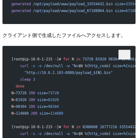
generated
 /opt/payload/www/payload_33554432.bin
 size=
33554
generated
 /opt/payload/www/payload_67108864.bin
 size=
67108
クライアント側で生成したファイルへアクセスします。
[root@ip-10-0-1-215 
~
]# 
for
 N 
in
 73728
 81920
 98304
 114688
;
    curl
 -s
 -o
 /dev/null
 -w
 "N=
$N
 %{http_code} size=%{size
      "http://10.0.2.103:8080/payload_${
N
}.bin"
    sleep
 3
  done
N
=
73728
 200
 size=
73728
N
=
81920
 200
 size=
81920
N
=
98304
 200
 size=
98304
N
=
114688
 200
 size=
114688
[root@ip-10-0-1-215 
~
]# 
for
 N 
in
 8388608
 16777216
 33554432
    curl
 -s
 -o
 /dev/null
 -w
 "N=
$N
 %{http_code} size=%{size