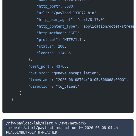
            "http_port"
: 
8080
,
            "url"
: 
"/payload_131072.bin"
,
            "http_user_agent"
: 
"curl/8.17.0"
,
            "http_content_type"
: 
"application/octet-stream
            "http_method"
: 
"GET"
,
            "protocol"
: 
"HTTP/1.1"
,
            "status"
: 
200
,
            "length"
: 
124935
        },
        "dest_port"
: 
43766
,
        "pkt_src"
: 
"geneve encapsulation"
,
        "timestamp"
: 
"2026-06-08T04:10:05.606068+0000"
,
        "direction"
: 
"to_client"
    }
}
/nfw/payload-lab/alert > /aws/network-
firewall/alert/payload-inspection-fw_2026-06-08-04 の
REASSEMBLY-DEPTH-REACHED