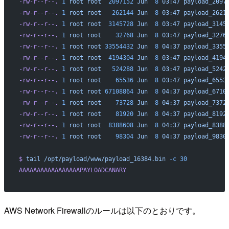
-rw-r--r--.
 1
 root
 root
  2097152
 Jun
  8
 03:47
 payload_2097
-rw-r--r--.
 1
 root
 root
   262144
 Jun
  8
 03:47
 payload_2621
-rw-r--r--.
 1
 root
 root
  3145728
 Jun
  8
 03:47
 payload_3145
-rw-r--r--.
 1
 root
 root
    32768
 Jun
  8
 03:47
 payload_3276
-rw-r--r--.
 1
 root
 root
 33554432
 Jun
  8
 04:37
 payload_3355
-rw-r--r--.
 1
 root
 root
  4194304
 Jun
  8
 03:47
 payload_4194
-rw-r--r--.
 1
 root
 root
   524288
 Jun
  8
 03:47
 payload_5242
-rw-r--r--.
 1
 root
 root
    65536
 Jun
  8
 03:47
 payload_6553
-rw-r--r--.
 1
 root
 root
 67108864
 Jun
  8
 04:37
 payload_6710
-rw-r--r--.
 1
 root
 root
    73728
 Jun
  8
 04:37
 payload_7372
-rw-r--r--.
 1
 root
 root
    81920
 Jun
  8
 04:37
 payload_8192
-rw-r--r--.
 1
 root
 root
  8388608
 Jun
  8
 04:37
 payload_8388
-rw-r--r--.
 1
 root
 root
    98304
 Jun
  8
 04:37
 payload_9830
$
 tail
 /opt/payload/www/payload_16384.bin
 -c
 30
AAAAAAAAAAAAAAAAAPAYLOADCANARY
AWS Network Firewallのルールは以下のとおりです。