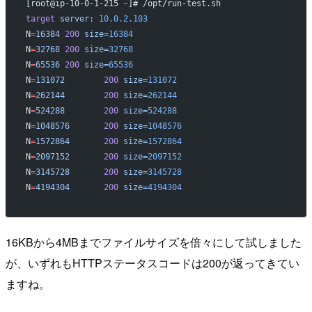
[root@ip-10-0-1-215 
~
]# /opt/run-test.sh
target
 server:
 10.0.2.103
N
=
16384
 200
 size=
16384
N
=
32768
 200
 size=
32768
N
=
65536
 200
 size=
65536
N
=
131072
        200
 size=
131072
N
=
262144
        200
 size=
262144
N
=
524288
        200
 size=
524288
N
=
1048576
       200
 size=
1048576
N
=
1572864
       200
 size=
1572864
N
=
2097152
       200
 size=
2097152
N
=
3145728
       200
 size=
3145728
N
=
4194304
       200
 size=
4194304
16KBから4MBまでファイルサイズを倍々にして試しました
が、いずれもHTTPステータスコードは200が返ってきてい
ますね。