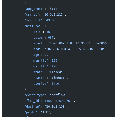
        },
        "app_proto"
: 
"http"
,
        "src_ip"
: 
"10.0.1.215"
,
        "src_port"
: 
43766
,
        "netflow"
: {
            "pkts"
: 
16
,
            "bytes"
: 
937
,
            "start"
: 
"2026-06-08T04:10:05.601710+0000"
,
            "end"
: 
"2026-06-08T04:10:05.606882+0000"
,
            "age"
: 
0
,
            "min_ttl"
: 
126
,
            "max_ttl"
: 
126
,
            "state"
: 
"closed"
,
            "reason"
: 
"timeout"
,
            "alerted"
: 
true
        },
        "event_type"
: 
"netflow"
,
        "flow_id"
: 
1458428759307611
,
        "dest_ip"
: 
"10.0.2.103"
,
        "proto"
: 
"TCP"
,