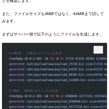
とを確認します。
また、ファイルサイズも4MiBではなく、64MiBまで試して
みます。
まずはサーバー側で以下のようにファイルを生成します。
# 64KiB - 128KiB のファイルを生成
[root@ip-10-0-2-103 
~
]# 
for
 N 
in
 73728
 81920
 98304
 114688
;
generated
 /opt/payload/www/payload_73728.bin
 size=
73728
 ma
generated
 /opt/payload/www/payload_81920.bin
 size=
81920
 ma
generated
 /opt/payload/www/payload_98304.bin
 size=
98304
 ma
generated
 /opt/payload/www/payload_114688.bin
 size=
114688
 
# 4MiB - 64MiB のファイルを生成
[root@ip-10-0-2-103 
~
]# 
for
 N 
in
 8388608
 16777216
 33554432
generated
 /opt/payload/www/payload_8388608.bin
 size=
838860
generated
 /opt/payload/www/payload_16777216.bin
 size=
16777