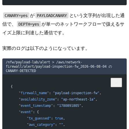
が
という文字列が出現した通
CANARY=yes
PAYLOADCANARY
信で、
が単一のネットワークフローで扱えるサ
DEPTH=yes
イズ上限に到達した通信です。
実際のログは以下のようになっています。
/nfw/payload-lab/alert > /aws/network-
firewall/alert/payload-inspection-fw_2026-06-08-04 の
CANARY-DETECTED
{
    "firewall_name"
: 
"payload-inspection-fw"
,
    "availability_zone"
: 
"ap-northeast-1a"
,
    "event_timestamp"
: 
"1780891805"
,
    "event"
: {
        "tx_guessed"
: 
true
,
        "aws_category"
: 
""
,