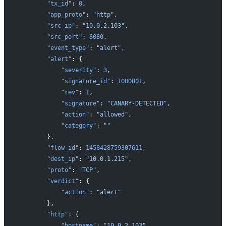
        "tx_id"
: 
0
,
        "app_proto"
: 
"http"
,
        "src_ip"
: 
"10.0.2.103"
,
        "src_port"
: 
8080
,
        "event_type"
: 
"alert"
,
        "alert"
: {
            "severity"
: 
3
,
            "signature_id"
: 
1000001
,
            "rev"
: 
1
,
            "signature"
: 
"CANARY-DETECTED"
,
            "action"
: 
"allowed"
,
            "category"
: 
""
        },
        "flow_id"
: 
1458428759307611
,
        "dest_ip"
: 
"10.0.1.215"
,
        "proto"
: 
"TCP"
,
        "verdict"
: {
            "action"
: 
"alert"
        },
        "http"
: {
            "hostname"
: 
"10.0.2.103"
,