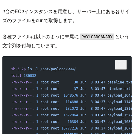
2台のEC2インスタンスを用意し、サーバー上にある各サイ
ズのファイルをcurlで取得します。
各種ファイルは以下のように末尾に
という
PAYLOADCANARY
文字列を付与しています。
sh-5.2$
 ls
 -l
 /opt/payload/www/
total
 136032
-rw-r--r--.
 1
 root
 root
       30
 Jun
  8
 03:47
 baseline.txt
-rw-r--r--.
 1
 root
 root
       37
 Jun
  8
 03:47
 blockme.txt
-rw-r--r--.
 1
 root
 root
  1048576
 Jun
  8
 03:47
 payload_1048
-rw-r--r--.
 1
 root
 root
   114688
 Jun
  8
 04:37
 payload_1146
-rw-r--r--.
 1
 root
 root
   131072
 Jun
  8
 03:47
 payload_1310
-rw-r--r--.
 1
 root
 root
  1572864
 Jun
  8
 03:47
 payload_1572
-rw-r--r--.
 1
 root
 root
    16384
 Jun
  8
 03:47
 payload_1638
-rw-r--r--.
 1
 root
 root
 16777216
 Jun
  8
 04:37
 payload_1677