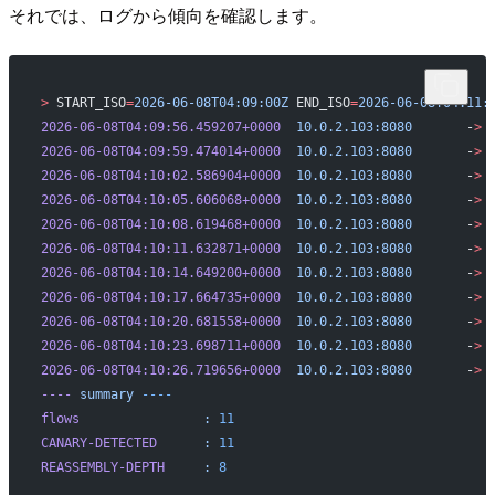
それでは、ログから傾向を確認します。
>
 START_ISO
=
2026-06-08T04:09:00Z
 END_ISO
=
2026-06-08T04:11:
2026-06-08T04:09:56.459207+0000
  10.0.2.103:8080
       -
>
 
2026-06-08T04:09:59.474014+0000
  10.0.2.103:8080
       -
>
 
2026-06-08T04:10:02.586904+0000
  10.0.2.103:8080
       -
>
 
2026-06-08T04:10:05.606068+0000
  10.0.2.103:8080
       -
>
 
2026-06-08T04:10:08.619468+0000
  10.0.2.103:8080
       -
>
 
2026-06-08T04:10:11.632871+0000
  10.0.2.103:8080
       -
>
 
2026-06-08T04:10:14.649200+0000
  10.0.2.103:8080
       -
>
 
2026-06-08T04:10:17.664735+0000
  10.0.2.103:8080
       -
>
 
2026-06-08T04:10:20.681558+0000
  10.0.2.103:8080
       -
>
 
2026-06-08T04:10:23.698711+0000
  10.0.2.103:8080
       -
>
 
2026-06-08T04:10:26.719656+0000
  10.0.2.103:8080
       -
>
 
----
 summary
 ----
flows
                :
 11
CANARY-DETECTED
      :
 11
REASSEMBLY-DEPTH
     :
 8