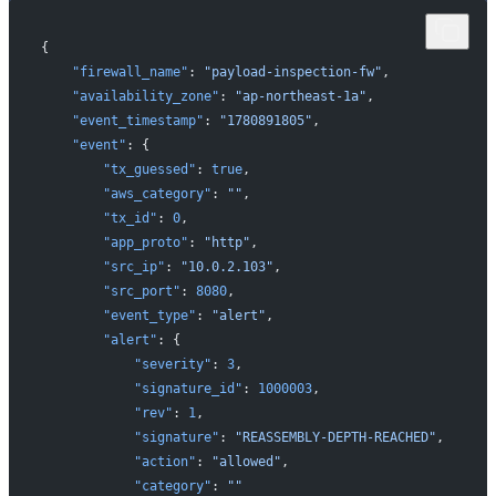
{
    "firewall_name"
: 
"payload-inspection-fw"
,
    "availability_zone"
: 
"ap-northeast-1a"
,
    "event_timestamp"
: 
"1780891805"
,
    "event"
: {
        "tx_guessed"
: 
true
,
        "aws_category"
: 
""
,
        "tx_id"
: 
0
,
        "app_proto"
: 
"http"
,
        "src_ip"
: 
"10.0.2.103"
,
        "src_port"
: 
8080
,
        "event_type"
: 
"alert"
,
        "alert"
: {
            "severity"
: 
3
,
            "signature_id"
: 
1000003
,
            "rev"
: 
1
,
            "signature"
: 
"REASSEMBLY-DEPTH-REACHED"
,
            "action"
: 
"allowed"
,
            "category"
: 
""