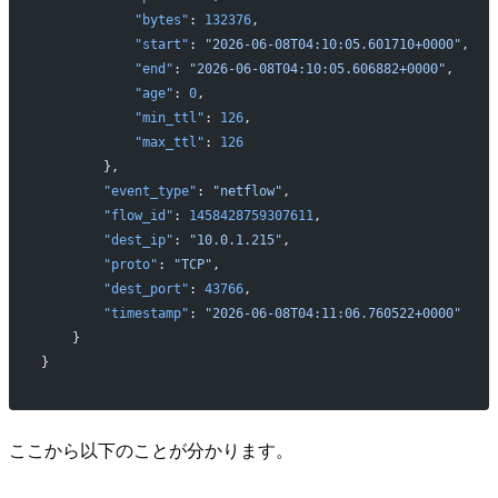
            "bytes"
: 
132376
,
            "start"
: 
"2026-06-08T04:10:05.601710+0000"
,
            "end"
: 
"2026-06-08T04:10:05.606882+0000"
,
            "age"
: 
0
,
            "min_ttl"
: 
126
,
            "max_ttl"
: 
126
        },
        "event_type"
: 
"netflow"
,
        "flow_id"
: 
1458428759307611
,
        "dest_ip"
: 
"10.0.1.215"
,
        "proto"
: 
"TCP"
,
        "dest_port"
: 
43766
,
        "timestamp"
: 
"2026-06-08T04:11:06.760522+0000"
    }
}
ここから以下のことが分かります。