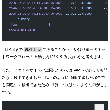
2026-06-08T04:41:47.838895+0000
  10.0.2.103:8080
       -
>
 
2026-06-08T04:41:50.881535+0000
  10.0.2.103:8080
       -
>
 
2026-06-08T04:41:53.949490+0000
  10.0.2.103:8080
       -
>
 
----
 summary
 ----
flows
                :
 8
CANARY-DETECTED
      :
 8
112KiBまで
であることから、やはり単一のネッ
DEPTH=no
トワークフローの上限は約128KiBではないかと考えます。
また、ファイルサイズの上限については64MiBであっても問
題なく検出できました。以下のように4GiBで試した場合で
も問題なく検出できたため、特に上限はないような気がしま
すね。