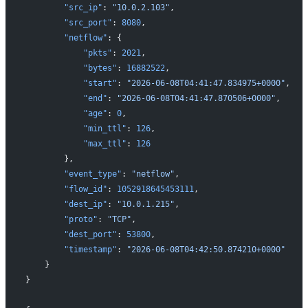
        "src_ip"
: 
"10.0.2.103"
,
        "src_port"
: 
8080
,
        "netflow"
: {
            "pkts"
: 
2021
,
            "bytes"
: 
16882522
,
            "start"
: 
"2026-06-08T04:41:47.834975+0000"
,
            "end"
: 
"2026-06-08T04:41:47.870506+0000"
,
            "age"
: 
0
,
            "min_ttl"
: 
126
,
            "max_ttl"
: 
126
        },
        "event_type"
: 
"netflow"
,
        "flow_id"
: 
1052918645453111
,
        "dest_ip"
: 
"10.0.1.215"
,
        "proto"
: 
"TCP"
,
        "dest_port"
: 
53800
,
        "timestamp"
: 
"2026-06-08T04:42:50.874210+0000"
    }
}