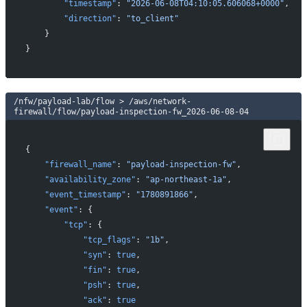
        "timestamp"
: 
"2026-06-08T04:10:05.606068+0000"
,
        "direction"
: 
"to_client"
    }
}
/nfw/payload-lab/flow > /aws/network-
firewall/flow/payload-inspection-fw_2026-06-08-04
{
    "firewall_name"
: 
"payload-inspection-fw"
,
    "availability_zone"
: 
"ap-northeast-1a"
,
    "event_timestamp"
: 
"1780891866"
,
    "event"
: {
        "tcp"
: {
            "tcp_flags"
: 
"1b"
,
            "syn"
: 
true
,
            "fin"
: 
true
,
            "psh"
: 
true
,
            "ack"
: 
true