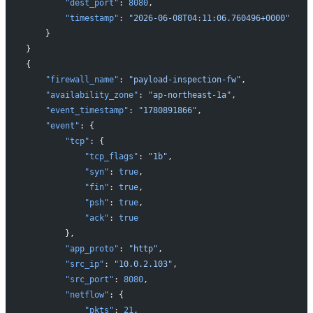
        "dest_port"
: 
8080
,
        "timestamp"
: 
"2026-06-08T04:11:06.760496+0000"
    }
}
{
    "firewall_name"
: 
"payload-inspection-fw"
,
    "availability_zone"
: 
"ap-northeast-1a"
,
    "event_timestamp"
: 
"1780891866"
,
    "event"
: {
        "tcp"
: {
            "tcp_flags"
: 
"1b"
,
            "syn"
: 
true
,
            "fin"
: 
true
,
            "psh"
: 
true
,
            "ack"
: 
true
        },
        "app_proto"
: 
"http"
,
        "src_ip"
: 
"10.0.2.103"
,
        "src_port"
: 
8080
,
        "netflow"
: {
            "pkts"
: 
21
,