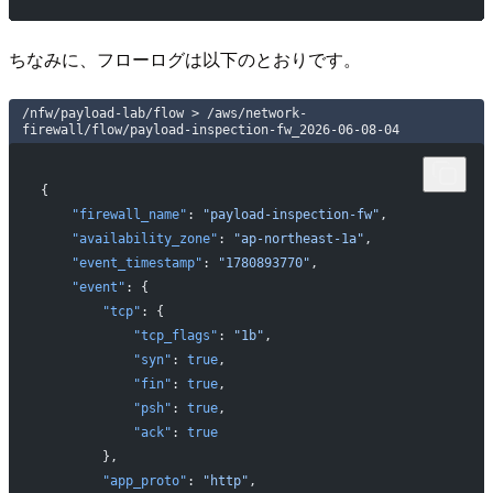
ちなみに、フローログは以下のとおりです。
/nfw/payload-lab/flow > /aws/network-
firewall/flow/payload-inspection-fw_2026-06-08-04
{
    "firewall_name"
: 
"payload-inspection-fw"
,
    "availability_zone"
: 
"ap-northeast-1a"
,
    "event_timestamp"
: 
"1780893770"
,
    "event"
: {
        "tcp"
: {
            "tcp_flags"
: 
"1b"
,
            "syn"
: 
true
,
            "fin"
: 
true
,
            "psh"
: 
true
,
            "ack"
: 
true
        },
        "app_proto"
: 
"http"
,