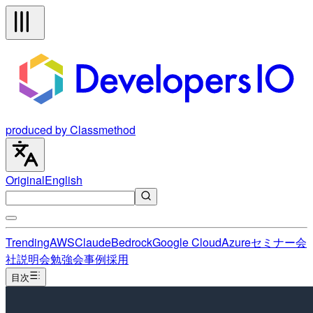
produced by Classmethod
Original
English
Trending
AWS
Claude
Bedrock
Google Cloud
Azure
セミナー
会
社説明会
勉強会
事例
採用
目次