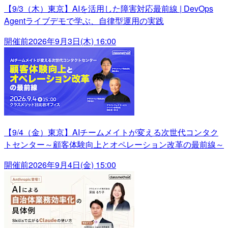
【9/3（木）東京】AIを活用した障害対応最前線 | DevOps
Agentライブデモで学ぶ、自律型運用の実践
開催前
2026年9月3日(木) 16:00
【9/4（金）東京】AIチームメイトが変える次世代コンタク
トセンター～顧客体験向上とオペレーション改革の最前線～
開催前
2026年9月4日(金) 15:00