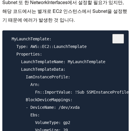
Subnet 또 한 NetworkInterfaces에서 설정할 필요가 있지만,
해당 코드에서는 별개로 EC2 인스턴스에서 Subnet을 설정했
기 때문에 에러가 발생한 것 입니다.
  MyLaunchTemplate:

    Type: AWS::EC2::LaunchTemplate

    Properties:

      LaunchTemplateName: MyLaunchTemplate

      LaunchTemplateData:

        IamInstanceProfile: 

          Arn:

            Fn::ImportValue: !Sub SSMInstanceProfile

        BlockDeviceMappings: 

        - DeviceName: /dev/xvda

          Ebs:

            VolumeType: gp2

            VolumeSize: 20
