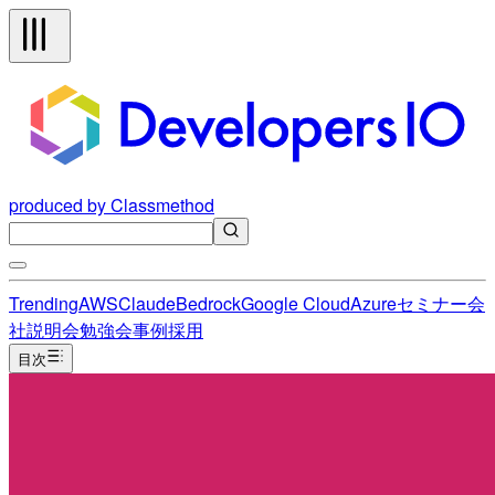
produced by Classmethod
Trending
AWS
Claude
Bedrock
Google Cloud
Azure
セミナー
会
社説明会
勉強会
事例
採用
目次