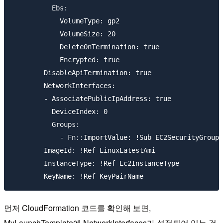
          Ebs:

            VolumeType: gp2

            VolumeSize: 20

            DeleteOnTermination: true

            Encrypted: true

        DisableApiTermination: true

        NetworkInterfaces: 

        - AssociatePublicIpAddress: true

          DeviceIndex: 0

          Groups:

            - Fn::ImportValue: !Sub EC2SecurityGroup1

        ImageId: !Ref LinuxLatestAmi

        InstanceType: !Ref Ec2InstanceType

먼저 CloudFormation 코드를 확인해 보면,
MyLaunchTemplate에 NetworkInterfaces가 설정되어 있는 것