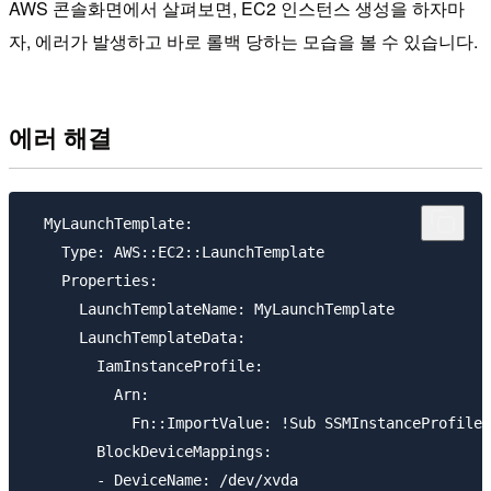
AWS 콘솔화면에서 살펴보면, EC2 인스턴스 생성을 하자마
자, 에러가 발생하고 바로 롤백 당하는 모습을 볼 수 있습니다.
에러 해결
  MyLaunchTemplate:

    Type: AWS::EC2::LaunchTemplate

    Properties:

      LaunchTemplateName: MyLaunchTemplate

      LaunchTemplateData:

        IamInstanceProfile: 

          Arn:

            Fn::ImportValue: !Sub SSMInstanceProfile

        BlockDeviceMappings: 

        - DeviceName: /dev/xvda
