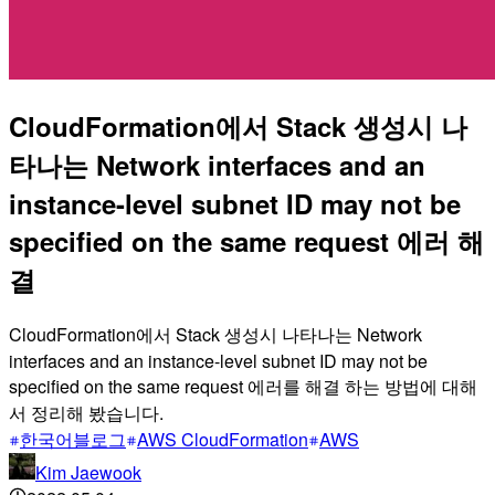
CloudFormation에서 Stack 생성시 나
타나는 Network interfaces and an
instance-level subnet ID may not be
specified on the same request 에러 해
결
CloudFormation에서 Stack 생성시 나타나는 Network
interfaces and an instance-level subnet ID may not be
specified on the same request 에러를 해결 하는 방법에 대해
서 정리해 봤습니다.
한국어블로그
AWS CloudFormation
AWS
Kim Jaewook