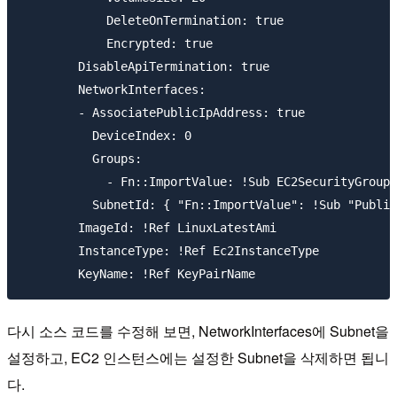
            DeleteOnTermination: true

            Encrypted: true

        DisableApiTermination: true

        NetworkInterfaces: 

        - AssociatePublicIpAddress: true

          DeviceIndex: 0

          Groups:

            - Fn::ImportValue: !Sub EC2SecurityGroup1

          SubnetId: { "Fn::ImportValue": !Sub "Public
        ImageId: !Ref LinuxLatestAmi

        InstanceType: !Ref Ec2InstanceType

다시 소스 코드를 수정해 보면, NetworkInterfaces에 Subnet을
설정하고, EC2 인스턴스에는 설정한 Subnet을 삭제하면 됩니
다.