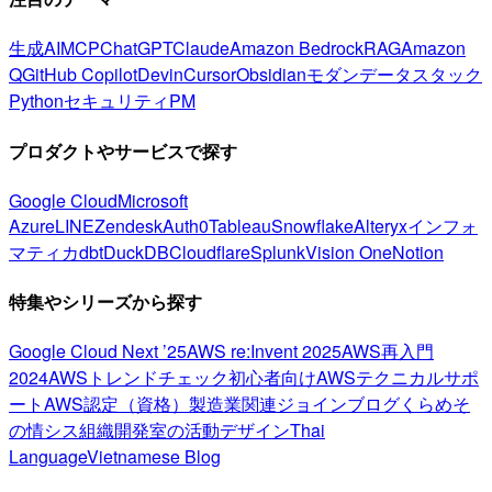
生成AI
MCP
ChatGPT
Claude
Amazon Bedrock
RAG
Amazon
Q
GitHub Copilot
Devin
Cursor
Obsidian
モダンデータスタック
Python
セキュリティ
PM
プロダクトやサービスで探す
Google Cloud
Microsoft
Azure
LINE
Zendesk
Auth0
Tableau
Snowflake
Alteryx
インフォ
マティカ
dbt
DuckDB
Cloudflare
Splunk
Vision One
Notion
特集やシリーズから探す
Google Cloud Next ’25
AWS re:Invent 2025
AWS再入門
2024
AWSトレンドチェック
初心者向け
AWSテクニカルサポ
ート
AWS認定（資格）
製造業関連
ジョインブログ
くらめそ
の情シス
組織開発室の活動
デザイン
Thai
Language
Vietnamese Blog