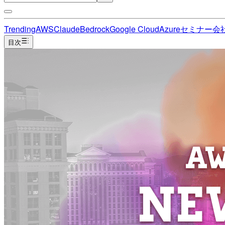
Trending
AWS
Claude
Bedrock
Google Cloud
Azure
セミナー
会
目次