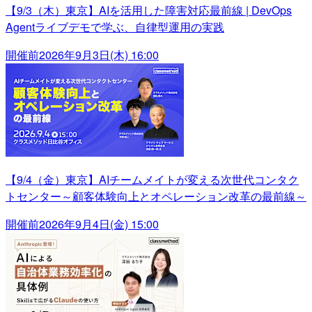
【9/3（木）東京】AIを活用した障害対応最前線 | DevOps
Agentライブデモで学ぶ、自律型運用の実践
開催前
2026年9月3日(木) 16:00
【9/4（金）東京】AIチームメイトが変える次世代コンタク
トセンター～顧客体験向上とオペレーション改革の最前線～
開催前
2026年9月4日(金) 15:00