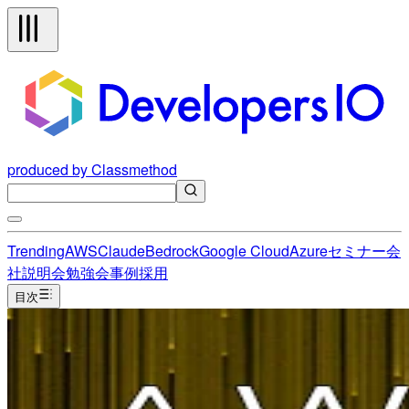
produced by Classmethod
Trending
AWS
Claude
Bedrock
Google Cloud
Azure
セミナー
会
社説明会
勉強会
事例
採用
目次