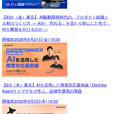
【8/21（金）東京】 AI駆動開発時代の、プロダクト組織と
人材のつくり方 ― AIが「作れる」を当たり前にした先で、
何が勝負を分けるのか ―
開催前
2026年8月21日(金) 15:00
【9/3（木）東京】AIを活用した障害対応最前線 | DevOps
Agentライブデモで学ぶ、自律型運用の実践
開催前
2026年9月3日(木) 16:00