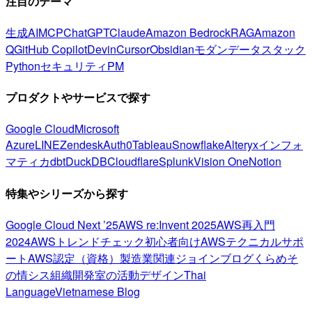
注目のテーマ
生成AI
MCP
ChatGPT
Claude
Amazon Bedrock
RAG
Amazon
Q
GitHub Copilot
Devin
Cursor
Obsidian
モダンデータスタック
Python
セキュリティ
PM
プロダクトやサービスで探す
Google Cloud
Microsoft
Azure
LINE
Zendesk
Auth0
Tableau
Snowflake
Alteryx
インフォ
マティカ
dbt
DuckDB
Cloudflare
Splunk
Vision One
Notion
特集やシリーズから探す
Google Cloud Next ’25
AWS re:Invent 2025
AWS再入門
2024
AWSトレンドチェック
初心者向け
AWSテクニカルサポ
ート
AWS認定（資格）
製造業関連
ジョインブログ
くらめそ
の情シス
組織開発室の活動
デザイン
Thai
Language
Vietnamese Blog