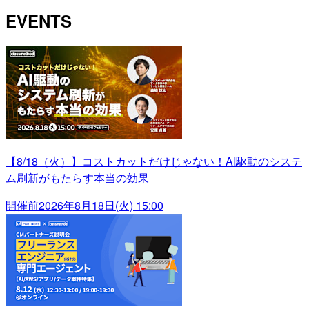
EVENTS
【8/18（火）】コストカットだけじゃない！AI駆動のシステ
ム刷新がもたらす本当の効果
開催前
2026年8月18日(火) 15:00