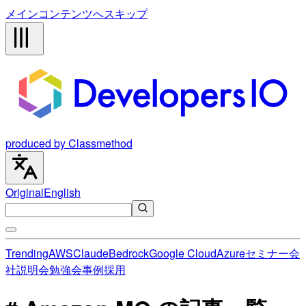
メインコンテンツへスキップ
produced by Classmethod
Original
English
Trending
AWS
Claude
Bedrock
Google Cloud
Azure
セミナー
会
社説明会
勉強会
事例
採用