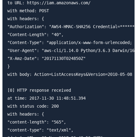
to URL: https://iam.amazonaws.com/

with method: POST

with headers: {

"Authorization": "AWS4-HMAC-SHA256 Credential=*******
"Content-Length": "40",

"Content-Type": "application/x-www-form-urlencoded; c
"User-Agent": "aws-cli/1.14.0 Python/3.6.3 Darwin/16.
"X-Amz-Date": "20171130T024850Z"

}

with body: Action=ListAccessKeys&Version=2010-05-08

[0] HTTP response received

at time: 2017-11-30 11:48:51.394

with status code: 200

with headers: {

"content-length": "565",

"content-type": "text/xml",
