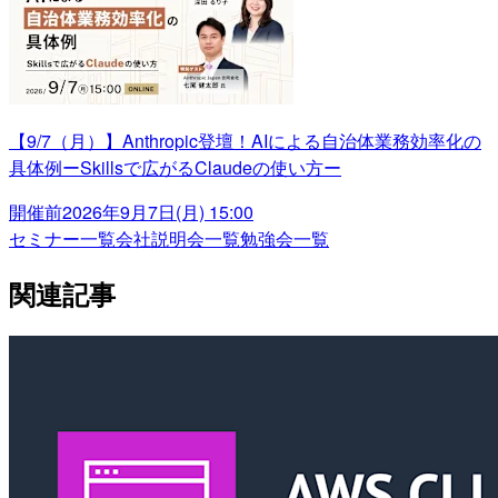
【9/7（月）】Anthropic登壇！AIによる自治体業務効率化の
具体例ーSkillsで広がるClaudeの使い方ー
開催前
2026年9月7日(月) 15:00
セミナー一覧
会社説明会一覧
勉強会一覧
関連記事