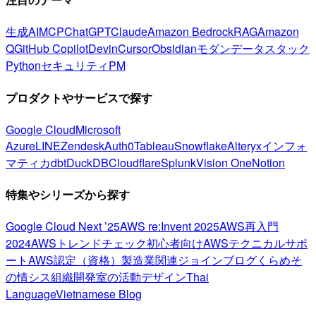
生成AI
MCP
ChatGPT
Claude
Amazon Bedrock
RAG
Amazon
Q
GitHub Copilot
Devin
Cursor
Obsidian
モダンデータスタック
Python
セキュリティ
PM
プロダクトやサービスで探す
Google Cloud
Microsoft
Azure
LINE
Zendesk
Auth0
Tableau
Snowflake
Alteryx
インフォ
マティカ
dbt
DuckDB
Cloudflare
Splunk
Vision One
Notion
特集やシリーズから探す
Google Cloud Next ’25
AWS re:Invent 2025
AWS再入門
2024
AWSトレンドチェック
初心者向け
AWSテクニカルサポ
ート
AWS認定（資格）
製造業関連
ジョインブログ
くらめそ
の情シス
組織開発室の活動
デザイン
Thai
Language
Vietnamese Blog