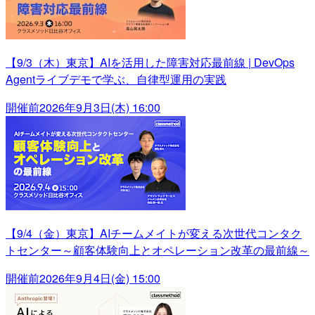
【9/3（木）東京】AIを活用した障害対応最前線 | DevOps
Agentライブデモで学ぶ、自律型運用の実践
開催前
2026年9月3日(木) 16:00
【9/4（金）東京】AIチームメイトが変える次世代コンタク
トセンター～顧客体験向上とオペレーション改革の最前線～
開催前
2026年9月4日(金) 15:00