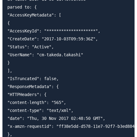
parsed to: {

"AccessKeyMetadata": [

{

"AccessKeyId": "********************",

"CreateDate": "2017-10-03T09:59:36Z",

"Status": "Active",

"UserName": "cm-takeda.takashi"

}

],

"IsTruncated": false,

"ResponseMetadata": {

"HTTPHeaders": {

"content-length": "565",

"content-type": "text/xml",

"date": "Thu, 30 Nov 2017 02:48:50 GMT",

"x-amzn-requestid": "ff38e5dd-d578-11e7-92f7-b3ed884c
},
