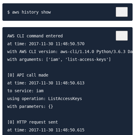
AWS CLI command entered

at time: 2017-11-30 11:48:50.570

with AWS CLI version: aws-cli/1.14.0 Python/3.6.3 Dar
with arguments: ['iam', 'list-access-keys']

[0] API call made

at time: 2017-11-30 11:48:50.613

to service: iam

using operation: ListAccessKeys

with parameters: {}

[0] HTTP request sent

at time: 2017-11-30 11:48:50.615
