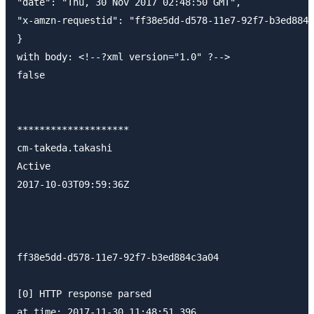
"date": "Thu, 30 Nov 2017 02:48:50 GMT",

"x-amzn-requestid": "ff38e5dd-d578-11e7-92f7-b3ed884c
}

with body: <!--?xml version="1.0" ?-->

false

********************

cm-takeda.takashi

Active

2017-10-03T09:59:36Z

ff38e5dd-d578-11e7-92f7-b3ed884c3a04

[0] HTTP response parsed

at time: 2017-11-30 11:48:51.396
