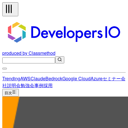
produced by Classmethod
Trending
AWS
Claude
Bedrock
Google Cloud
Azure
セミナー
会
社説明会
勉強会
事例
採用
目次