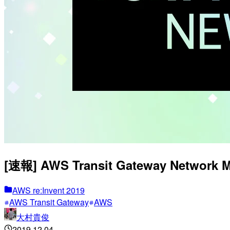
[速報] AWS Transit Gateway Netw
AWS re:Invent 2019
AWS Transit Gateway
AWS
大村貴俊
2019.12.04