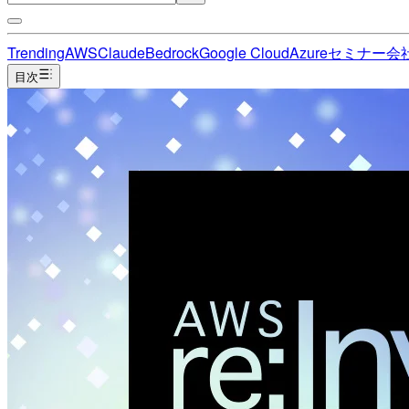
Trending
AWS
Claude
Bedrock
Google Cloud
Azure
セミナー
会
目次