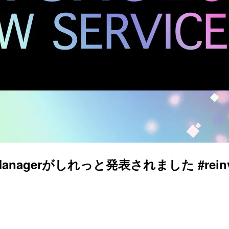
ork Managerがしれっと発表されました #reinv