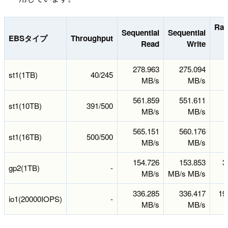
Ra
Sequential
Sequential
EBSタイプ
Throughput
Read
Write
278.963
275.094
st1(1TB)
40/245
MB/s
MB/s
561.859
551.611
st1(10TB)
391/500
MB/s
MB/s
565.151
560.176
st1(16TB)
500/500
MB/s
MB/s
154.726
153.853
3
gp2(1TB)
-
MB/s
MB/s MB/s
336.285
336.417
19
io1(20000IOPS)
-
MB/s
MB/s