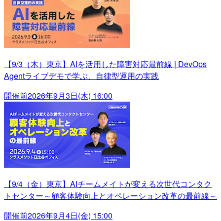
【9/3（木）東京】AIを活用した障害対応最前線 | DevOps
Agentライブデモで学ぶ、自律型運用の実践
開催前
2026年9月3日(木) 16:00
【9/4（金）東京】AIチームメイトが変える次世代コンタク
トセンター～顧客体験向上とオペレーション改革の最前線～
開催前
2026年9月4日(金) 15:00