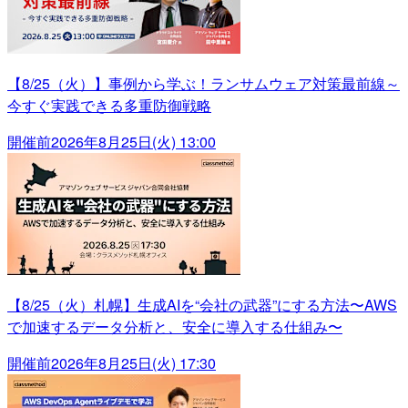
【8/25（火）】事例から学ぶ！ランサムウェア対策最前線～
今すぐ実践できる多重防御戦略
開催前
2026年8月25日(火) 13:00
【8/25（火）札幌】生成AIを“会社の武器”にする方法〜AWS
で加速するデータ分析と、安全に導入する仕組み〜
開催前
2026年8月25日(火) 17:30