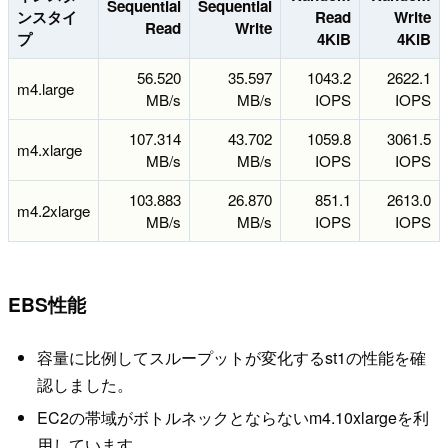
Sequential
Sequential
ンスタイ
Read
Write
Read
Write
プ
4KiB
4KiB
56.520
35.597
1043.2
2622.1
m4.large
MB/s
MB/s
IOPS
IOPS
107.314
43.702
1059.8
3061.5
m4.xlarge
MB/s
MB/s
IOPS
IOPS
103.883
26.870
851.1
2613.0
m4.2xlarge
MB/s
MB/s
IOPS
IOPS
EBS性能
容量に比例してスループットが変化するst1の性能を確
認しました。
EC2の帯域がボトルネックとならないm4.10xlargeを利
用しています。