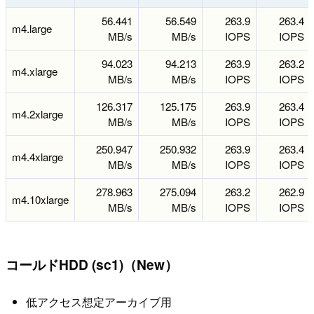
56.441
56.549
263.9
263.4
m4.large
MB/s
MB/s
IOPS
IOPS
94.023
94.213
263.9
263.2
m4.xlarge
MB/s
MB/s
IOPS
IOPS
126.317
125.175
263.9
263.4
m4.2xlarge
MB/s
MB/s
IOPS
IOPS
250.947
250.932
263.9
263.4
m4.4xlarge
MB/s
MB/s
IOPS
IOPS
278.963
275.094
263.2
262.9
m4.10xlarge
MB/s
MB/s
IOPS
IOPS
コールドHDD (sc1)（New）
低アクセス想定アーカイブ用