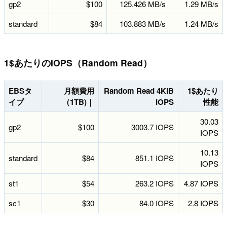
gp2
$100
125.426 MB/s
1.29 MB/s
standard
$84
103.883 MB/s
1.24 MB/s
1$あたりのIOPS（Random Read）
EBSタ
月額費用
Random Read 4KiB
1$あたり
イプ
（1TB)｜
IOPS
性能
30.03
gp2
$100
3003.7 IOPS
IOPS
10.13
standard
$84
851.1 IOPS
IOPS
st1
$54
263.2 IOPS
4.87 IOPS
sc1
$30
84.0 IOPS
2.8 IOPS