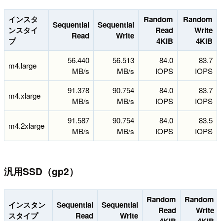
インスタ
Random
Random
Sequential
Sequential
ンスタイ
Read
Write
Read
Write
プ
4KiB
4KiB
56.440
56.513
84.0
83.7
m4.large
MB/s
MB/s
IOPS
IOPS
91.378
90.754
84.0
83.7
m4.xlarge
MB/s
MB/s
IOPS
IOPS
91.587
90.754
84.0
83.5
m4.2xlarge
MB/s
MB/s
IOPS
IOPS
汎用SSD（gp2）
Random
Random
インスタン
Sequential
Sequential
Read
Write
スタイプ
Read
Write
4KiB
4KiB