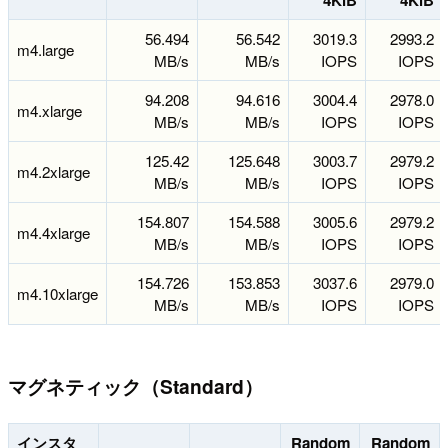
56.494
56.542
3019.3
2993.2
m4.large
MB/s
MB/s
IOPS
IOPS
94.208
94.616
3004.4
2978.0
m4.xlarge
MB/s
MB/s
IOPS
IOPS
125.42
125.648
3003.7
2979.2
m4.2xlarge
MB/s
MB/s
IOPS
IOPS
154.807
154.588
3005.6
2979.2
m4.4xlarge
MB/s
MB/s
IOPS
IOPS
154.726
153.853
3037.6
2979.0
m4.10xlarge
MB/s
MB/s
IOPS
IOPS
マグネティック（Standard）
インスタ
Random
Random