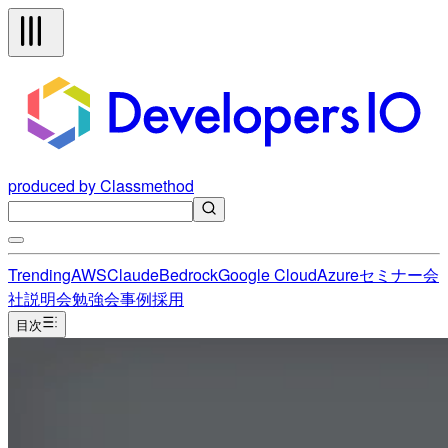
produced by Classmethod
Trending
AWS
Claude
Bedrock
Google Cloud
Azure
セミナー
会
社説明会
勉強会
事例
採用
目次