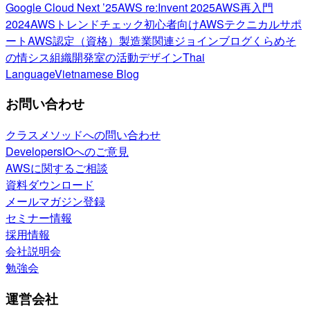
Google Cloud Next ’25
AWS re:Invent 2025
AWS再入門
2024
AWSトレンドチェック
初心者向け
AWSテクニカルサポ
ート
AWS認定（資格）
製造業関連
ジョインブログ
くらめそ
の情シス
組織開発室の活動
デザイン
Thai
Language
Vietnamese Blog
お問い合わせ
クラスメソッドへの問い合わせ
DevelopersIOへのご意見
AWSに関するご相談
資料ダウンロード
メールマガジン登録
セミナー情報
採用情報
会社説明会
勉強会
運営会社