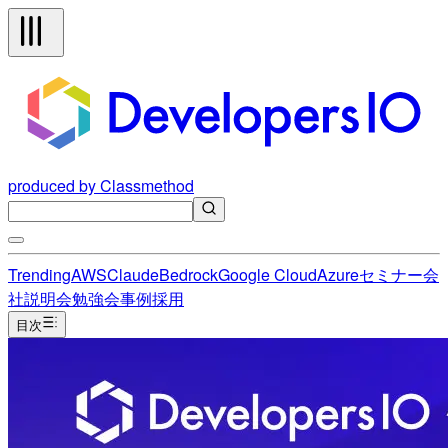
produced by Classmethod
Trending
AWS
Claude
Bedrock
Google Cloud
Azure
セミナー
会
社説明会
勉強会
事例
採用
目次