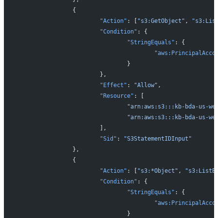
		{
			"Action"
: [
"s3:GetObject"
, 
"s3:Lis
			"Condition"
: {
				"StringEquals"
: {
					"aws:PrincipalAcco
				}
			},
			"Effect"
: 
"Allow"
,
			"Resource"
: [
				"arn:aws:s3:::kb-bda-u
				"arn:aws:s3:::kb-bda-u
			],
			"Sid"
: 
"S3StatementIDInput"
		},
		{
			"Action"
: [
"s3:*Object"
, 
"s3:ListB
			"Condition"
: {
				"StringEquals"
: {
					"aws:PrincipalAcco
				}