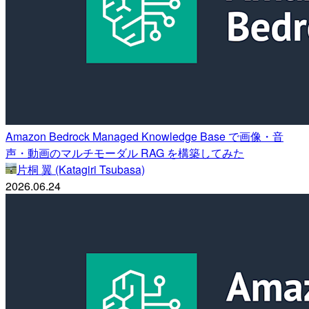
Amazon Bedrock Managed Knowledge Base で画像・音
声・動画のマルチモーダル RAG を構築してみた
片桐 翼 (Katagiri Tsubasa)
2026.06.24