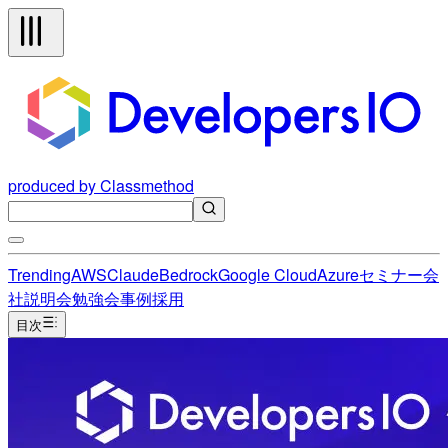
produced by Classmethod
Trending
AWS
Claude
Bedrock
Google Cloud
Azure
セミナー
会
社説明会
勉強会
事例
採用
目次