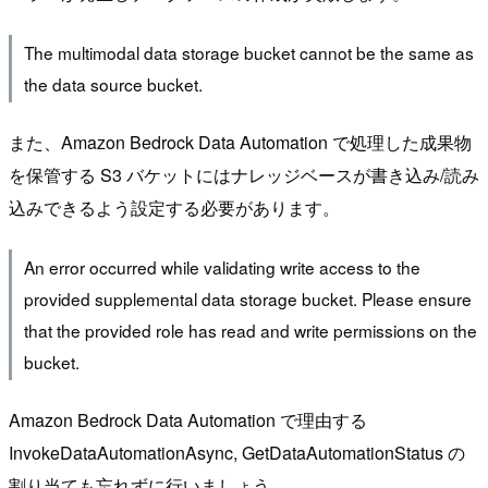
The multimodal data storage bucket cannot be the same as
the data source bucket.
また、Amazon Bedrock Data Automation で処理した成果物
を保管する S3 バケットにはナレッジベースが書き込み/読み
込みできるよう設定する必要があります。
An error occurred while validating write access to the
provided supplemental data storage bucket. Please ensure
that the provided role has read and write permissions on the
bucket.
Amazon Bedrock Data Automation で理由する
InvokeDataAutomationAsync, GetDataAutomationStatus の
割り当ても忘れずに行いましょう。