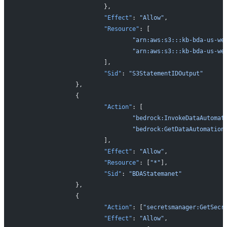
			},
			"Effect"
: 
"Allow"
,
			"Resource"
: [
				"arn:aws:s3:::kb-bda-u
				"arn:aws:s3:::kb-bda-u
			],
			"Sid"
: 
"S3StatementIDOutput"
		},
		{
			"Action"
: [
				"bedrock:InvokeDataAutoma
				"bedrock:GetDataAutomatio
			],
			"Effect"
: 
"Allow"
,
			"Resource"
: [
"*"
],
			"Sid"
: 
"BDAStatemanet"
		},
		{
			"Action"
: [
"secretsmanager:GetSecr
			"Effect"
: 
"Allow"
,