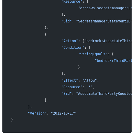
			"Resource"
: [
				"arn:aws:secretsmanag
			],
			"Sid"
: 
"SecretsManagerStatementID"
		},
		{
			"Action"
: [
"bedrock:AssociateThird
			"Condition"
: {
				"StringEquals"
: {
					"bedrock:ThirdP
				}
			},
			"Effect"
: 
"Allow"
,
			"Resource"
: 
"*"
,
			"Sid"
: 
"AssociateThirdPartyKnowled
		}
	],
	"Version"
: 
"2012-10-17"
}