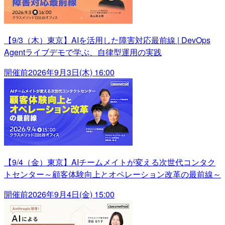
【9/3（木）東京】AIを活用した障害対応最前線 | DevOps
Agentライブデモで学ぶ、自律型運用の実践
開催前
2026年9月3日(木) 16:00
【9/4（金）東京】AIチームメイトが変える次世代コンタク
トセンター～顧客体験向上とオペレーション改革の最前線～
開催前
2026年9月4日(金) 15:00