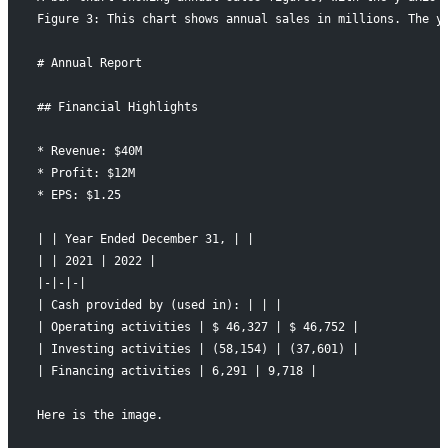
Figure 3: This chart shows annual sales in millions. The y
# Annual Report
## Financial Highlights
* Revenue: $40M
* Profit: $12M
* EPS: $1.25
| | Year Ended December 31, | |
| | 2021 | 2022 |
|-|-|-|
| Cash provided by (used in): | | |
| Operating activities | $ 46,327 | $ 46,752 |
| Investing activities | (58,154) | (37,601) |
| Financing activities | 6,291 | 9,718 |
Here is the image.