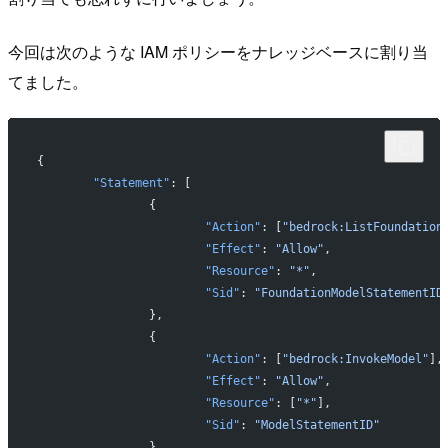
今回は次のような IAM ポリシーをナレッジベースに割り当
てました。
{
	"Statement"
: [
		{
			"Action"
: [
"bedrock:ListFoundation
			"Effect"
: 
"Allow"
,
			"Resource"
: 
"*"
,
			"Sid"
: 
"FoundationModelStatementID
		},
		{
			"Action"
: [
"bedrock:InvokeModel"
],
			"Effect"
: 
"Allow"
,
			"Resource"
: [
"*"
],
			"Sid"
: 
"ModelStatementID"
		},