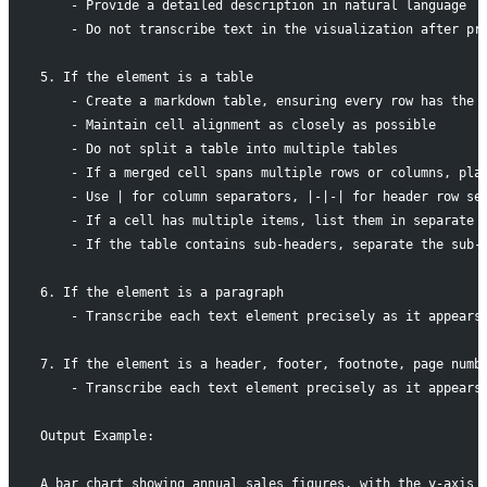
    - Provide a detailed description in natural language
    - Do not transcribe text in the visualization after pr
5. If the element is a table
    - Create a markdown table, ensuring every row has the 
    - Maintain cell alignment as closely as possible
    - Do not split a table into multiple tables
    - If a merged cell spans multiple rows or columns, pla
    - Use | for column separators, |-|-| for header row se
    - If a cell has multiple items, list them in separate 
    - If the table contains sub-headers, separate the sub-
6. If the element is a paragraph
    - Transcribe each text element precisely as it appears
7. If the element is a header, footer, footnote, page numb
    - Transcribe each text element precisely as it appears
Output Example:
A bar chart showing annual sales figures, with the y-axis 