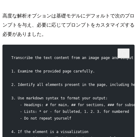
高度な解析オプションは基礎モデルにデフォルトで次のプロ
ンプトを与え、必要に応じてプロンプトをカスタマイズする
必要がありました。
Transcribe the text content from an image page and output 
1. Examine the provided page carefully.
2. Identify all elements present in the page, including he
3. Use markdown syntax to format your output:
    - Headings: # for main, ## for sections, ### for subse
    - Lists: * or - for bulleted, 1. 2. 3. for numbered
    - Do not repeat yourself
4. If the element is a visualization