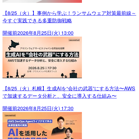
【8/25（火）】事例から学ぶ！ランサムウェア対策最前線～
今すぐ実践できる多重防御戦略
開催前
2026年8月25日(火) 13:00
【8/25（火）札幌】生成AIを“会社の武器”にする方法〜AWS
で加速するデータ分析と、安全に導入する仕組み〜
開催前
2026年8月25日(火) 17:30