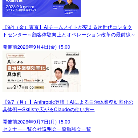
【9/4（金）東京】AIチームメイトが変える次世代コンタク
トセンター～顧客体験向上とオペレーション改革の最前線～
開催前
2026年9月4日(金) 15:00
【9/7（月）】Anthropic登壇！AIによる自治体業務効率化の
具体例ーSkillsで広がるClaudeの使い方ー
開催前
2026年9月7日(月) 15:00
セミナー一覧
会社説明会一覧
勉強会一覧