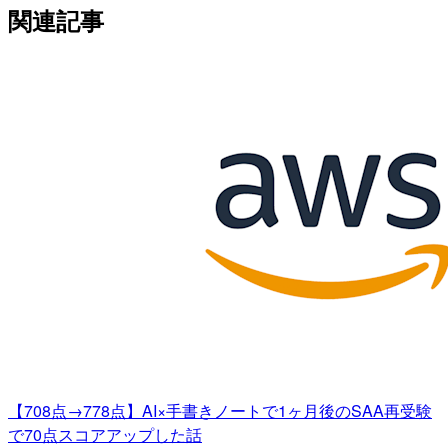
関連記事
【708点→778点】AI×手書きノートで1ヶ月後のSAA再受験
で70点スコアアップした話