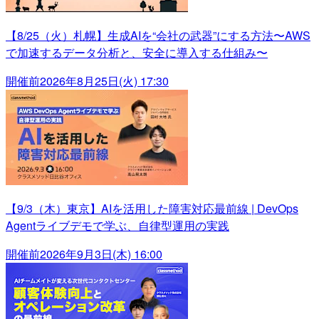
【8/25（火）札幌】生成AIを“会社の武器”にする方法〜AWS
で加速するデータ分析と、安全に導入する仕組み〜
開催前
2026年8月25日(火) 17:30
【9/3（木）東京】AIを活用した障害対応最前線 | DevOps
Agentライブデモで学ぶ、自律型運用の実践
開催前
2026年9月3日(木) 16:00