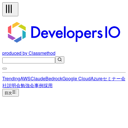
produced by Classmethod
Trending
AWS
Claude
Bedrock
Google Cloud
Azure
セミナー
会
社説明会
勉強会
事例
採用
目次