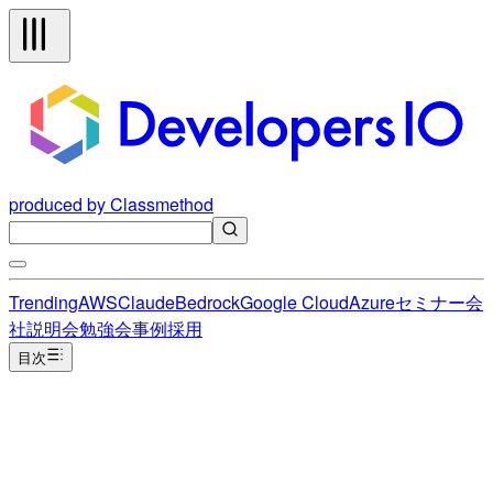
produced by Classmethod
Trending
AWS
Claude
Bedrock
Google Cloud
Azure
セミナー
会
社説明会
勉強会
事例
採用
目次