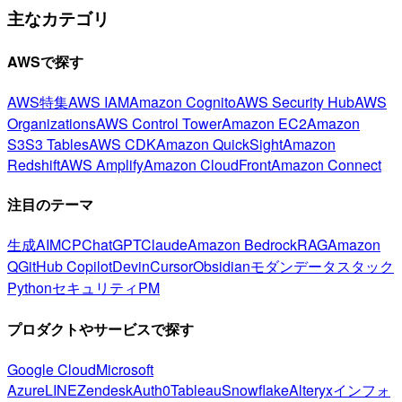
主なカテゴリ
AWSで探す
AWS特集
AWS IAM
Amazon Cognito
AWS Security Hub
AWS
Organizations
AWS Control Tower
Amazon EC2
Amazon
S3
S3 Tables
AWS CDK
Amazon QuickSight
Amazon
Redshift
AWS Amplify
Amazon CloudFront
Amazon Connect
注目のテーマ
生成AI
MCP
ChatGPT
Claude
Amazon Bedrock
RAG
Amazon
Q
GitHub Copilot
Devin
Cursor
Obsidian
モダンデータスタック
Python
セキュリティ
PM
プロダクトやサービスで探す
Google Cloud
Microsoft
Azure
LINE
Zendesk
Auth0
Tableau
Snowflake
Alteryx
インフォ