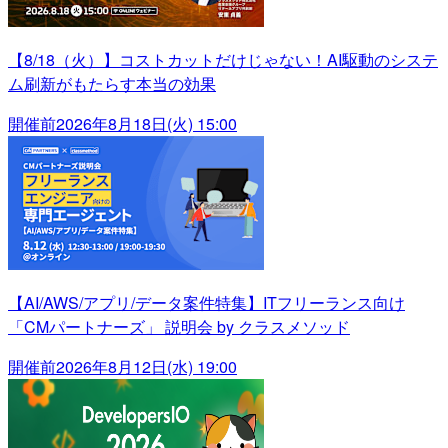
【8/18（火）】コストカットだけじゃない！AI駆動のシステ
ム刷新がもたらす本当の効果
開催前
2026年8月18日(火) 15:00
【AI/AWS/アプリ/データ案件特集】ITフリーランス向け
「CMパートナーズ」 説明会 by クラスメソッド
開催前
2026年8月12日(水) 19:00